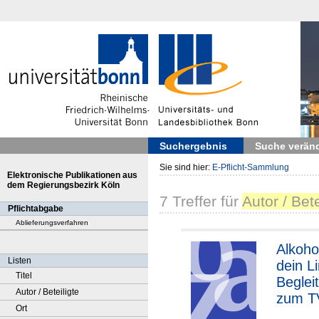
Suchergebnis
Suche verän
Sie sind hier:
E-Pflicht-Sammlung
Elektronische Publikationen aus
dem Regierungsbezirk Köln
7
Treffer
für
Autor / Bete
Pflichtabgabe
Ablieferungsverfahren
Alkoho
Listen
dein Li
Titel
Beglei
Autor / Beteiligte
zum T
Ort
Kinosp