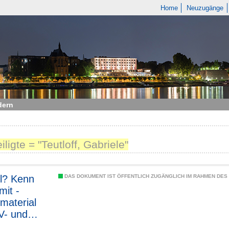
Home
Neuzugänge
dern
iligte = "Teutloff, Gabriele"
l? Kenn
DAS DOKUMENT IST ÖFFENTLICH ZUGÄNGLICH IM RAHMEN DE
mit -
tmaterial
V- und
ot