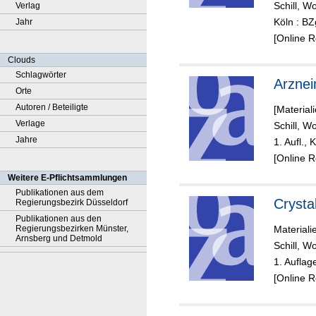
Schill, W
Verlag
Köln : B
Jahr
[Online 
Clouds
Schlagwörter
Arznei
Orte
Autoren / Beteiligte
[Material
Verlage
Schill, W
Jahre
1. Aufl., 
[Online 
Weitere E-Pflichtsammlungen
Publikationen aus dem
Crysta
Regierungsbezirk Düsseldorf
Publikationen aus den
Regierungsbezirken Münster,
Materiali
Arnsberg und Detmold
Schill, W
1. Auflag
[Online 