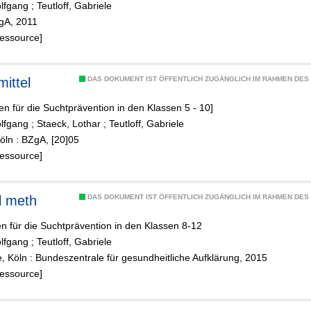
olfgang
;
Teutloff, Gabriele
ZgA, 2011
Ressource]
mittel
DAS DOKUMENT IST ÖFFENTLICH ZUGÄNGLICH IM RAHMEN DE
ien für die Suchtprävention in den Klassen 5 - 10]
olfgang
;
Staeck, Lothar
;
Teutloff, Gabriele
Köln : BZgA, [20]05
Ressource]
l meth
DAS DOKUMENT IST ÖFFENTLICH ZUGÄNGLICH IM RAHMEN DE
en für die Suchtprävention in den Klassen 8-12
olfgang
;
Teutloff, Gabriele
e, Köln : Bundeszentrale für gesundheitliche Aufklärung, 2015
Ressource]