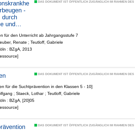
ionskrankhe
DAS DOKUMENT IST ÖFFENTLICH ZUGÄNGLICH IM RAHMEN DE
orbeugen -
 durch
ne und
ng
en für den Unterricht ab Jahrgangsstufe 7
euber, Renate
;
Teutloff, Gabriele
 Köln : BZgA, 2013
Ressource]
en
DAS DOKUMENT IST ÖFFENTLICH ZUGÄNGLICH IM RAHMEN DE
ien für die Suchtprävention in den Klassen 5 - 10]
olfgang
;
Staeck, Lothar
;
Teutloff, Gabriele
Köln : BZgA, [20]05
Ressource]
rävention
DAS DOKUMENT IST ÖFFENTLICH ZUGÄNGLICH IM RAHMEN DE