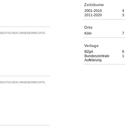
Zeiträume
2001-2010
4
2011-2020
3
Orte
S DEUTSCHEN URHEBERRECHTS.
Köln
7
Verlage
BZgA
6
Bundeszentrale
1
Aufklärung
S DEUTSCHEN URHEBERRECHTS.