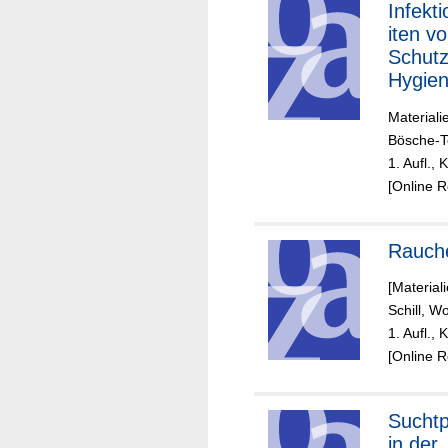
Infekt
iten v
Schutz
Hygie
Impfu
Materiali
Bösche-T
1. Aufl.,
[Online 
Rauch
[Material
Schill, W
1. Aufl., 
[Online 
Suchtp
in der