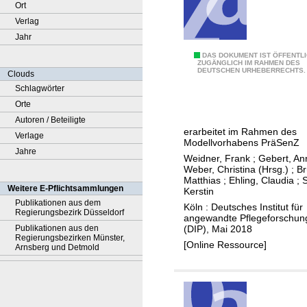
Ort
Verlag
Jahr
H
DAS DOKUMENT IST ÖFFENTL
ZUGÄNGLICH IM RAHMEN DES
DEUTSCHEN URHEBERRECHTS.
a
Clouds
n
Schlagwörter
d
Orte
r
Autoren / Beteiligte
erarbeitet im Rahmen des
e
Verlage
Modellvorhabens PräSenZ
i
Jahre
Weidner, Frank
;
Gebert, An
c
Weber, Christina (Hrsg.)
;
Br
Matthias
;
Ehling, Claudia
;
S
h
Weitere E-Pflichtsammlungen
Kerstin
u
Publikationen aus dem
Köln : Deutsches Institut für
Regierungsbezirk Düsseldorf
n
angewandte Pflegeforschung
(DIP), Mai 2018
Publikationen aus den
g
Regierungsbezirken Münster,
[Online Ressource]
f
Arnsberg und Detmold
ü
r
K