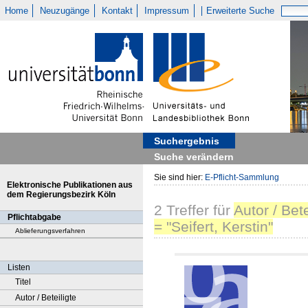
Home
Neuzugänge
Kontakt
Impressum
Erweiterte Suche
Suchergebnis
Suche verändern
Sie sind hier:
E-Pflicht-Sammlung
Elektronische Publikationen aus
dem Regierungsbezirk Köln
2
Treffer
für
Autor / Bete
Pflichtabgabe
= "Seifert, Kerstin"
Ablieferungsverfahren
Listen
Titel
Autor / Beteiligte