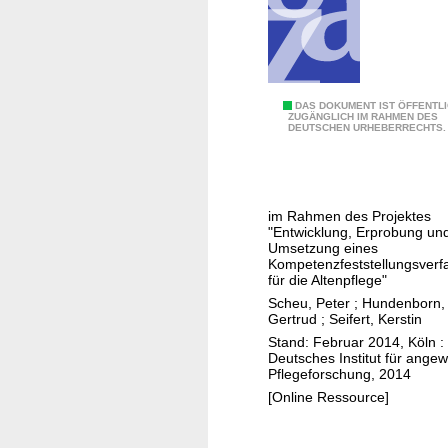
o
m
m
u
n
M
DAS DOKUMENT IST ÖFFENTL
e
ZUGÄNGLICH IM RAHMEN DES
DEUTSCHEN URHEBERRECHTS.
o
n
d
,
u
U
l
m
im Rahmen des Projektes
h
"Entwicklung, Erprobung un
s
a
Umsetzung eines
e
Kompetenzfeststellungsverf
n
t
für die Altenpflege"
d
z
Scheu, Peter
;
Hundenborn,
b
Gertrud
;
Seifert, Kerstin
u
u
Stand: Februar 2014, Köln : 
n
Deutsches Institut für ange
c
g
Pflegeforschung, 2014
h
p
[Online Ressource]
f
r
ü
ä