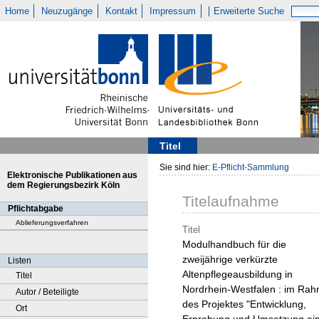
Home
Neuzugänge
Kontakt
Impressum
Erweiterte Suche
Titel
Sie sind hier:
E-Pflicht-Sammlung
Elektronische Publikationen aus
dem Regierungsbezirk Köln
Titelaufnahme
Pflichtabgabe
Ablieferungsverfahren
Titel
Modulhandbuch für die
zweijährige verkürzte
Listen
Altenpflegeausbildung in
Titel
Nordrhein-Westfalen : im Ra
Autor / Beteiligte
des Projektes "Entwicklung,
Ort