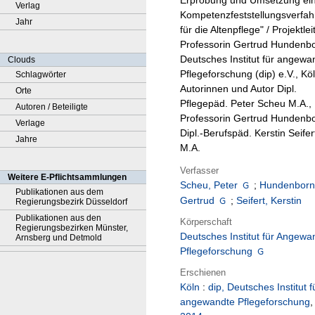
Erprobung und Umsetzung ei
Verlag
Kompetenzfeststellungsverfah
Jahr
für die Altenpflege" / Projektlei
Professorin Gertrud Hundenbo
Deutsches Institut für angewa
Clouds
Pflegeforschung (dip) e.V., Köl
Schlagwörter
Autorinnen und Autor Dipl.
Orte
Pflegepäd. Peter Scheu M.A.,
Autoren / Beteiligte
Professorin Gertrud Hundenbo
Verlage
Dipl.-Berufspäd. Kerstin Seifer
Jahre
M.A.
Verfasser
Weitere E-Pflichtsammlungen
Scheu, Peter
;
Hundenborn
Publikationen aus dem
Gertrud
;
Seifert, Kerstin
Regierungsbezirk Düsseldorf
Publikationen aus den
Körperschaft
Regierungsbezirken Münster,
Deutsches Institut für Angewa
Arnsberg und Detmold
Pflegeforschung
Erschienen
Köln
:
dip, Deutsches Institut f
angewandte Pflegeforschung
,