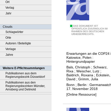
Ort
Verlag
Jahr
D
DAS DOKUMENT IST
Clouds
ÖFFENTLICH ZUGÄNGLICH IM
RAHMEN DES DEUTSCHEN
Schlagwörter
i
URHEBERRECHTS.
Orte
e
Autoren / Beteiligte
1
Verlage
,
Erwartungen an die COP24 
Jahre
5
Katowice, Polen :
-
Hintergrundpapier
G
Bals, Christoph
;
Schwarz,
Weitere E-Pflichtsammlungen
Rixa
;
Weischer, Lutz
;
r
Publikationen aus dem
Baldrich, Roxana
;
Eckstein,
Regierungsbezirk Düsseldorf
a
David
;
Grimm, Julia
Publikationen aus den
d
Bonn ; Berlin : Germanwatch
Regierungsbezirken Münster,
17. November 2018
-
Arnsberg und Detmold
[Online Ressource]
H
e
r