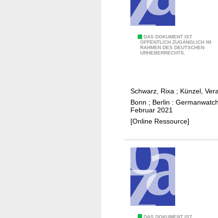
l
i
m
E
DAS DOKUMENT IST
a
ÖFFENTLICH ZUGÄNGLICH IM
RAHMEN DES DEUTSCHEN
r
-
URHEBERRECHTS.
f
u
o
n
l
d
Schwarz, Rixa
;
Künzel, Ver
g
E
Bonn ; Berlin : Germanwatch
s
n
Februar 2021
b
e
[Online Ressource]
e
r
d
g
i
i
n
e
g
k
u
o
n
o
g
p
DAS DOKUMENT IST