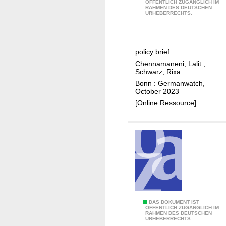
a
ÖFFENTLICH ZUGÄNGLICH IM
RAHMEN DES DEUTSCHEN
r
n
URHEBERRECHTS.
u
d
e
m
p
i
policy brief
a
t
Chennamaneni, Lalit
;
r
i
Schwarz, Rixa
t
g
Bonn : Germanwatch,
n
October 2023
a
e
[Online Ressource]
t
r
i
s
o
h
n
i
a
p
c
s
t
w
i
i
o
D
DAS DOKUMENT IST
t
n
ÖFFENTLICH ZUGÄNGLICH IM
RAHMEN DES DEUTSCHEN
i
h
URHEBERRECHTS.