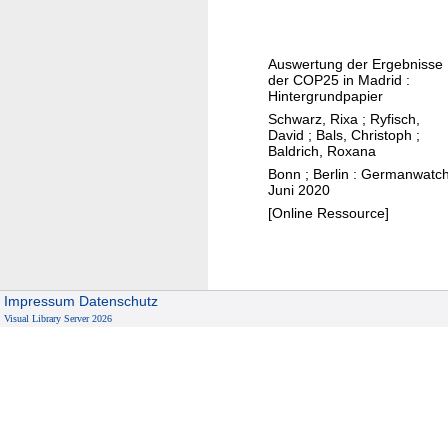
e
I
Z
n
e
d
Auswertung der Ergebnisse
i
i
der COP25 in Madrid :
t
Hintergrundpapier
a
e
Schwarz, Rixa
;
Ryfisch,
f
David
;
Bals, Christoph
;
n
o
Baldrich, Roxana
k
r
Bonn ; Berlin : Germanwatch
o
Juni 2020
a
s
[Online Ressource]
j
m
u
e
s
t
t
i
Impressum
Datenschutz
t
Visual Library Server 2026
s
r
c
a
h
n
e
s
r
i
K
t