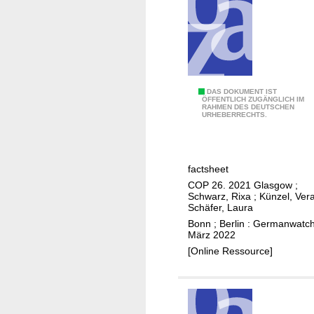
u
h
G
ö
a
h
s
e
t
r
i
e
C
DAS DOKUMENT IST
n
ÖFFENTLICH ZUGÄNGLICH IM
K
RAHMEN DES DEUTSCHEN
O
URHEBERRECHTS.
B
l
P
o
i
2
n
m
6
n
factsheet
a
COP 26. 2021 Glasgow
;
z
Schwarz, Rixa
;
Künzel, Ver
i
Schäfer, Laura
e
Bonn ; Berlin : Germanwatch
März 2022
l
[Online Ressource]
e
,
v
e