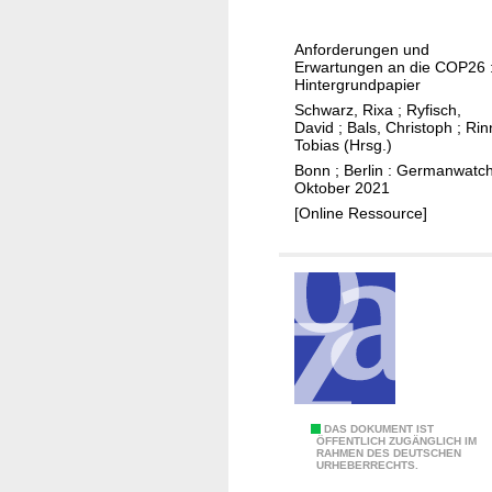
l
u
K
u
l
i
Anforderungen und
s
t
p
Erwartungen an die COP26 
i
Hintergrundpapier
i
p
v
Schwarz, Rixa
;
Ryfisch,
-
p
David
;
Bals, Christoph
;
Rin
,
A
u
Tobias (Hrsg.)
s
k
n
Bonn ; Berlin : Germanwatch
i
t
Oktober 2021
k
c
e
[Online Ressource]
t
h
u
e
e
r
i
r
s
m
u
-
K
n
P
l
d
a
i
a
r
m
m
t
a
I
DAS DOKUMENT IST
b
n
s
ÖFFENTLICH ZUGÄNGLICH IM
RAHMEN DES DEUTSCHEN
n
i
e
y
URHEBERRECHTS.
t
t