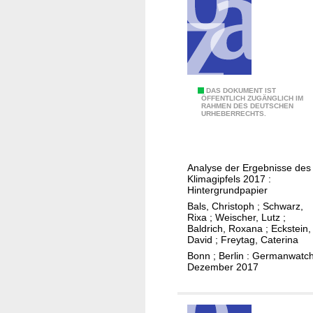
a
u
s
f
o
r
C
DAS DOKUMENT IST
d
ÖFFENTLICH ZUGÄNGLICH IM
RAHMEN DES DEUTSCHEN
O
URHEBERRECHTS.
e
P
r
2
u
3
n
Analyse der Ergebnisse des
:
Klimagipfels 2017 :
g
F
Hintergrundpapier
a
i
Bals, Christoph
;
Schwarz,
n
Rixa
;
Weischer, Lutz
;
d
g
Baldrich, Roxana
;
Eckstein,
s
David
;
Freytag, Caterina
e
c
Bonn ; Berlin : Germanwatch
h
Dezember 2017
h
e
i
n
z
: