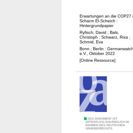
r
s
e
i
s
t
r
o
c
e
Erwartungen an die COP27 
n
n
h
m
Scharm El-Scheich :
a
Hintergrundpapier
i
a
t
Ryfisch, David
;
Bals,
e
f
Christoph
;
Schwarz, Rixa
;
i
r
t
Schmid, Eva
o
t
e
Bonn ; Berlin : Germanwatc
n
?
e.V., Oktober 2022
n
a
D
[Online Ressource]
l
e
e
r
K
K
l
l
i
i
m
m
a
a
p
g
K
DAS DOKUMENT IST
o
i
ÖFFENTLICH ZUGÄNGLICH IM
RAHMEN DES DEUTSCHEN
l
l
p
URHEBERRECHTS.