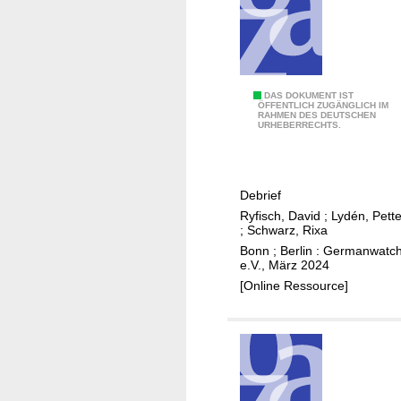
r
l
ä
s
s
C
DAS DOKUMENT IST
l
ÖFFENTLICH ZUGÄNGLICH IM
RAHMEN DES DEUTSCHEN
O
URHEBERRECHTS.
i
P
c
2
h
8
e
Debrief
F
Ryfisch, David
;
Lydén, Pette
;
Schwarz, Rixa
i
Bonn ; Berlin : Germanwatc
n
e.V., März 2024
a
[Online Ressource]
n
z
i
e
r
u