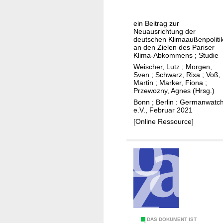
c
n
i
a
h
g
s
m
a
ein Beitrag zur
e
-
b
Neuausrichtung der
f
n
P
deutschen Klimaaußenpoliti
i
t
an den Zielen des Pariser
a
t
Klima-Abkommens ; Studie
r
i
Weischer, Lutz
;
Morgen,
t
o
Sven
;
Schwarz, Rixa
;
Voß,
Martin
;
Marker, Fiona
;
n
u
Przewozny, Agnes (Hrsg.)
e
s
Bonn ; Berlin : Germanwatc
r
r
e.V., Februar 2021
s
e
[Online Ressource]
c
s
h
i
a
l
f
i
t
e
e
n
n
c
e
T
DAS DOKUMENT IST