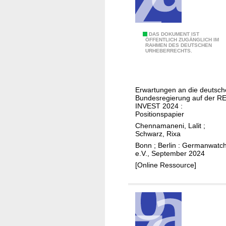
n
g
,
D
DAS DOKUMENT IST
ÖFFENTLICH ZUGÄNGLICH IM
s
RAHMEN DES DEUTSCHEN
e
URHEBERRECHTS.
t
u
a
t
r
s
Erwartungen an die deutsch
k
c
Bundesregierung auf der RE
e
h
INVEST 2024 :
R
Positionspapier
-
e
Chennamaneni, Lalit
;
i
Schwarz, Rixa
g
n
Bonn ; Berlin : Germanwatc
e
d
e.V., September 2024
l
i
[Online Ressource]
n
s
c
h
e
K