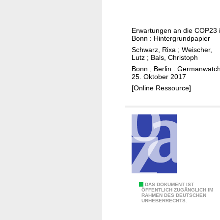
i
i
f
m
t
e
a
i
l
Erwartungen an die COP23 
g
k
v
Bonn : Hintergrundpapier
i
i
o
Schwarz, Rixa
;
Weischer,
p
Lutz
;
Bals, Christoph
n
n
f
Bonn ; Berlin : Germanwatch
Z
G
25. Oktober 2017
e
e
l
[Online Ressource]
l
i
a
u
t
s
n
e
g
t
n
o
e
g
w
r
e
i
f
o
n
i
p
Z
d
o
e
P
DAS DOKUMENT IST
ÖFFENTLICH ZUGÄNGLICH IM
s
l
i
RAHMEN DES DEUTSCHEN
A
URHEBERRECHTS.
c
i
t
R
h
t
e