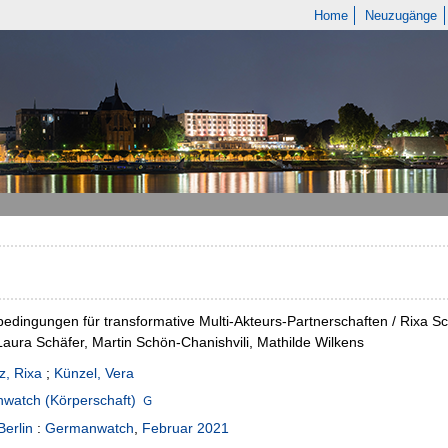
Home
Neuzugänge
bedingungen für transformative Multi-Akteurs-Partnerschaften / Rixa S
Laura Schäfer, Martin Schön-Chanishvili, Mathilde Wilkens
z, Rixa
;
Künzel, Vera
watch (Körperschaft)
Berlin
:
Germanwatch
,
Februar 2021