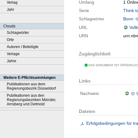
Umfang
1 Onlin
Verlag
Jahr
Serie
Think t
Schlagwörter
Bonn
Clouds
URL
Voll
Schlagwörter
URN
urn:nb
Orte
Autoren / Beteiligte
Zugänglichkeit
Verlage
Jahre
DAS DOKUMENT IST ÖFFENTLI
Weitere E-Pflichtsammlungen
Links
Publikationen aus dem
Regierungsbezirk Düsseldorf
Nachweis
Publikationen aus den
Regierungsbezirken Münster,
Arnsberg und Detmold
Dateien
Erfolgsbedingungen für tr