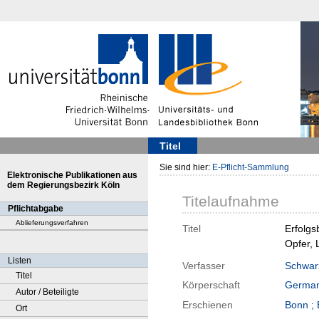
Titel
Sie sind hier:
E-Pflicht-Sammlung
Elektronische Publikationen aus
dem Regierungsbezirk Köln
Titelaufnahme
Pflichtabgabe
Ablieferungsverfahren
Titel
Erfolgs
Opfer, 
Listen
Verfasser
Schwar
Titel
Körperschaft
German
Autor / Beteiligte
Erschienen
Bonn ; 
Ort