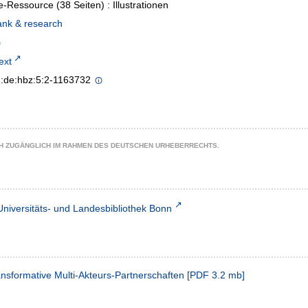
e-Ressource (38 Seiten) : Illustrationen
ank & research
text
n:de:hbz:5:2-1163732
CH ZUGÄNGLICH IM RAHMEN DES DEUTSCHEN URHEBERRECHTS.
Universitäts- und Landesbibliothek Bonn
ansformative Multi-Akteurs-Partnerschaften
[
PDF
3.2 mb
]