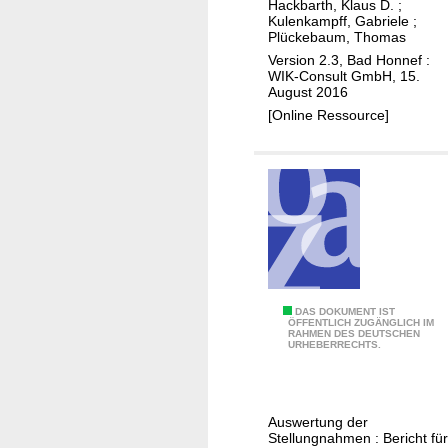
Hackbarth, Klaus D.
;
o
r
s
Kulenkampff, Gabriele
;
b
a
Plückebaum, Thomas
c
i
s
Version 2.3, Bad Honnef :
h
l
WIK-Consult GmbH, 15.
t
e
August 2016
f
r
s
[Online Ressource]
u
u
K
n
k
o
k
t
s
s
u
t
t
r
e
a
e
n
n
n
m
d
o
o
A
DAS DOKUMENT IST
d
ÖFFENTLICH ZUGÄNGLICH IM
r
RAHMEN DES DEUTSCHEN
n
e
URHEBERRECHTS.
t
p
l
e
a
l
n
s
f
f
Auswertung der
s
ü
Stellungnahmen : Bericht für
ü