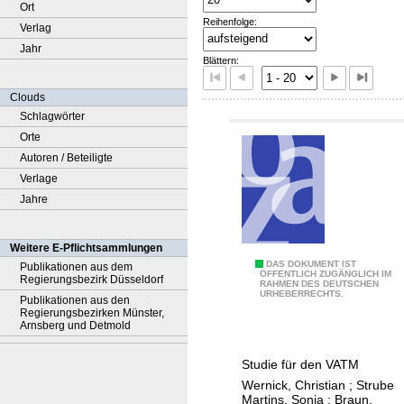
Ort
Reihenfolge:
Verlag
Jahr
Blättern:
Clouds
Schlagwörter
Orte
Autoren / Beteiligte
Verlage
Jahre
Weitere E-Pflichtsammlungen
1
DAS DOKUMENT IST
Publikationen aus dem
ÖFFENTLICH ZUGÄNGLICH IM
Regierungsbezirk Düsseldorf
RAHMEN DES DEUTSCHEN
0
URHEBERRECHTS.
Publikationen aus den
H
Regierungsbezirken Münster,
Arnsberg und Detmold
e
b
Studie für den VATM
e
Wernick, Christian
;
Strube
l
Martins, Sonia
;
Braun,