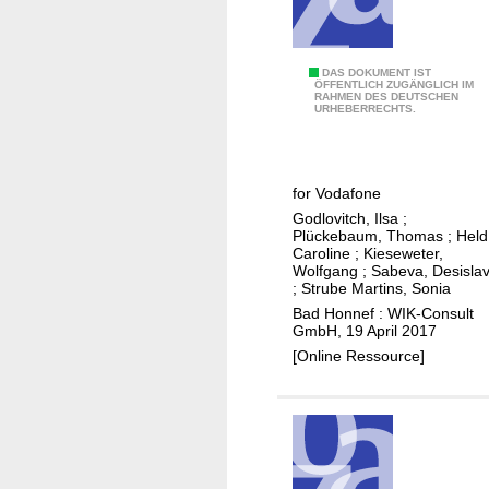
n
o
e
a
n
n
l
M
m
B
DAS DOKUMENT IST
y
i
ÖFFENTLICH ZUGÄNGLICH IM
o
RAHMEN DES DEUTSCHEN
e
t
e
URHEBERRECHTS.
d
s
i
t
e
t
s
l
l
p
c
e
l
for Vodafone
r
h
i
f
Godlovitch, Ilsa
;
a
e
t
Plückebaum, Thomas
;
Held
ü
c
Caroline
;
Kieseweter,
s
u
r
Wolfgang
;
Sabeva, Desisla
t
K
n
;
Strube Martins, Sonia
d
i
o
g
Bad Honnef : WIK-Consult
a
c
s
GmbH, 19 April 2017
e
s
e
t
[Online Ressource]
n
B
f
e
,
r
o
n
A
e
r
m
n
i
p
o
a
t
a
d