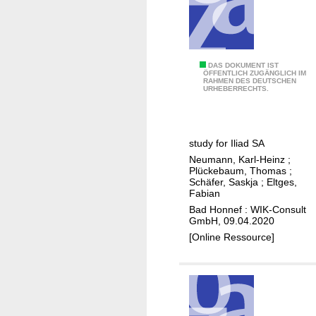
u
a
e
l
p
c
t
f
f
c
z
ü
e
e
r
r
s
C
DAS DOKUMENT IST
d
ÖFFENTLICH ZUGÄNGLICH IM
-
s
RAHMEN DES DEUTSCHEN
o
a
URHEBERRECHTS.
G
p
s
l
p
B
a
e
r
study for Iliad SA
s
r
e
Neumann, Karl-Heinz
;
f
s
i
Plückebaum, Thomas
;
a
w
Schäfer, Saskja
;
Eltges,
t
s
Fabian
i
b
e
Bad Honnef : WIK-Consult
t
a
GmbH, 09.04.2020
r
c
n
[Online Ressource]
-
h
d
M
-
n
i
o
e
g
f
t
r
f