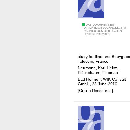
z
a
,
t
f
i
i
o
b
C
DAS DOKUMENT IST
ÖFFENTLICH ZUGÄNGLICH IM
n
r
RAHMEN DES DEUTSCHEN
o
URHEBERRECHTS.
i
e
p
n
t
p
D
a
e
e
study for Iliad and Bouygues
k
r
Telecom, France
u
e
U
Neumann, Karl-Heinz
;
t
-
L
Plückebaum, Thomas
s
u
L
Bad Honnef : WIK-Consult
c
GmbH, 23 June 2016
p
p
h
[Online Ressource]
a
r
l
n
i
a
d
c
n
U
i
d
L
n
L
g