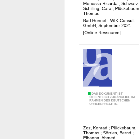
z
Menessa Ricarda
;
Schwarz
Schilling, Cara
;
Plückebaum
u
Thomas
r
Bad Honnef : WIK-Consult
E
GmbH, September 2021
r
[Online Ressource]
r
e
i
c
h
u
n
g
A
DAS DOKUMENT IST
f
ÖFFENTLICH ZUGÄNGLICH IM
RAHMEN DES DEUTSCHEN
b
l
URHEBERRECHTS.
s
ä
c
c
h
h
Zoz, Konrad
;
Plückebaum,
ä
e
Thomas
;
Sörries, Bernd
;
t
Elbanna, Ahmed