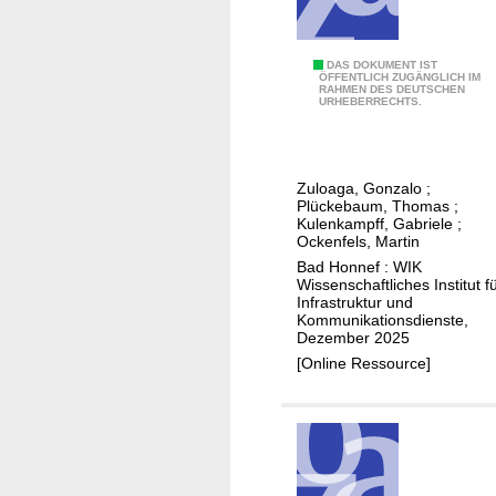
i
f
f
d
i
i
E
DAS DOKUMENT IST
k
ÖFFENTLICH ZUGÄNGLICH IM
e
RAHMEN DES DEUTSCHEN
n
URHEBERRECHTS.
a
K
e
t
o
r
o
s
g
r
t
Zuloaga, Gonzalo
;
i
Plückebaum, Thomas
;
e
e
e
Kulenkampff, Gabriele
;
n
n
Ockenfels, Martin
e
f
d
Bad Honnef : WIK
f
ü
Wissenschaftliches Institut f
e
f
Infrastruktur und
r
r
Kommunikationsdienste,
i
g
Dezember 2025
S
z
l
[Online Ressource]
p
i
a
r
e
s
a
n
f
c
z
a
h
v
s
t