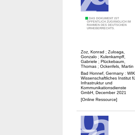
t
i
a
n
r
f
C
DAS DOKUMENT IST
i
ÖFFENTLICH ZUGÄNGLICH IM
r
RAHMEN DES DEUTSCHEN
o
f
URHEBERRECHTS.
o
s
f
n
t
s
t
s
i
o
Zoz, Konrad
;
Zuloaga,
o
n
Gonzalo
;
Kulenkampff,
f
f
Gabriele
;
Plückebaum,
F
d
Thomas
;
Ockenfels, Martin
v
r
e
Bad Honnef, Germany : WIK
e
a
Wissenschaftliches Institut f
c
r
Infrastruktur und
n
r
Kommunikationsdienste
y
c
e
GmbH, December 2021
h
e
a
[Online Ressource]
i
s
g
i
h
n
c
g
a
d