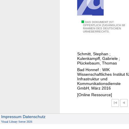
o
e
e
n
r
r
M
b
m
o
E
DAS DOKUMENT IST
a
i
ÖFFENTLICH ZUGÄNGLICH IM
b
RAHMEN DES DEUTSCHEN
n
s
n
URHEBERRECHTS.
i
t
i
i
l
g
e
e
f
e
r
r
Schmitt, Stephan
;
u
l
t
u
Kulenkampff, Gabriele
;
n
t
Plückebaum, Thomas
e
n
k
e
Bad Honnef : WIK
W
g
n
Wissenschaftliches Institut f
f
o
Infrastruktur und
e
ü
Kommunikationsdienste
h
t
GmbH, März 2016
r
n
z
[Online Ressource]
d
u
e
e
n
n
n
g
-
N
Impressum
Datenschutz
s
d
e
Visual Library Server 2026
a
i