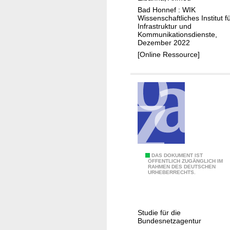
n
z
Bad Honnef : WIK
d
Wissenschaftliches Institut f
u
e
Infrastruktur und
n
c
Kommunikationsdienste,
Dezember 2022
g
k
[Online Ressource]
d
e
e
n
s
d
B
e
e
r
d
G
a
i
r
g
f
a
A
DAS DOKUMENT IST
s
ÖFFENTLICH ZUGÄNGLICH IM
b
RAHMEN DES DEUTSCHEN
n
URHEBERRECHTS.
a
i
a
n
t
l
5
i
y
G
n
Studie für die
t
Bundesnetzagentur
M
f
i