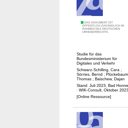
p
e
a
m
c
a
i
D
DAS DOKUMENT IST
n
ÖFFENTLICH ZUGÄNGLICH IM
t
RAHMEN DES DEUTSCHEN
o
d
URHEBERRECHTS.
y
p
a
n
p
n
e
e
d
Studie für das
t
l
m
Bundesministerium für
w
a
Digitales und Verkehr
i
o
u
Schwarz-Schilling, Cara
;
g
r
Sörries, Bernd
;
Plückebaum
s
r
Thomas
;
Baischew, Dajan
k
b
a
Stand: Juli 2023, Bad Honne
s
a
: WIK-Consult, Oktober 202
t
a
u
[Online Ressource]
i
n
v
o
d
o
n
g
n
t
e
G
o
o