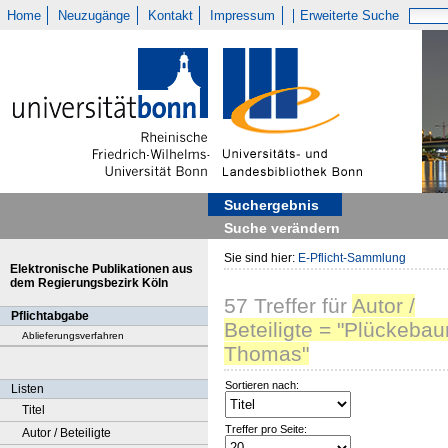
Home
Neuzugänge
Kontakt
Impressum
Erweiterte Suche
Suchergebnis
Suche verändern
Sie sind hier:
E-Pflicht-Sammlung
Elektronische Publikationen aus
dem Regierungsbezirk Köln
57
Treffer
für
Autor /
Pflichtabgabe
Beteiligte = "Plückeba
Ablieferungsverfahren
Thomas"
Sortieren nach:
Listen
Titel
Treffer pro Seite:
Autor / Beteiligte