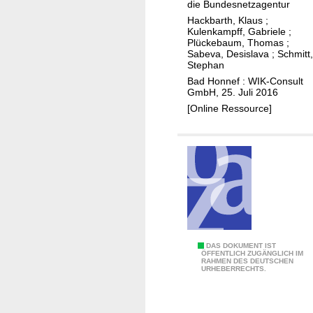
u
die Bundesnetzagentur
r
r
n
Hackbarth, Klaus
;
d
d
Kulenkampff, Gabriele
;
g
a
Plückebaum, Thomas
;
e
e
s
Sabeva, Desislava
;
Schmitt,
n
Stephan
n
B
F
Bad Honnef : WIK-Consult
d
r
GmbH, 25. Juli 2016
r
e
e
[Online Ressource]
e
s
i
q
A
t
u
n
b
e
a
a
n
l
n
z
y
d
b
t
n
e
i
e
r
s
t
A
DAS DOKUMENT IST
e
ÖFFENTLICH ZUGÄNGLICH IM
c
z
RAHMEN DES DEUTSCHEN
u
i
URHEBERRECHTS.
h
f
c
e
b
h
n