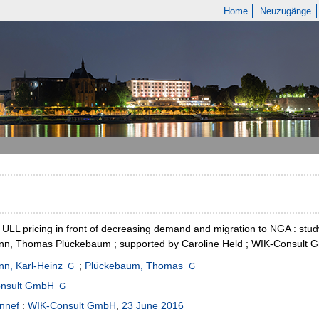
Home
Neuzugänge
ULL pricing in front of decreasing demand and migration to NGA : stud
n, Thomas Plückebaum ; supported by Caroline Held ; WIK-Consult
n, Karl-Heinz
;
Plückebaum, Thomas
nsult GmbH
nnef
:
WIK-Consult GmbH
,
23 June 2016