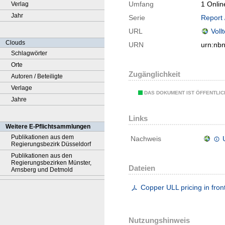
Umfang
1 Onlin
Verlag
Jahr
Serie
Report 
URL
Voll
Clouds
URN
urn:nb
Schlagwörter
Orte
Zugänglichkeit
Autoren / Beteiligte
Verlage
DAS DOKUMENT IST ÖFFENTLI
Jahre
Links
Weitere E-Pflichtsammlungen
Publikationen aus dem
Nachweis
Regierungsbezirk Düsseldorf
Publikationen aus den
Regierungsbezirken Münster,
Dateien
Arnsberg und Detmold
Copper ULL pricing in fro
Nutzungshinweis