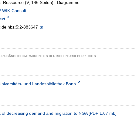
e-Ressource (V, 146 Seiten) : Diagramme
/ WIK-Consult
text
n:de:hbz:5:2-883647
CH ZUGÄNGLICH IM RAHMEN DES DEUTSCHEN URHEBERRECHTS.
Universitäts- und Landesbibliothek Bonn
nt of decreasing demand and migration to NGA
[
PDF
1.67 mb
]