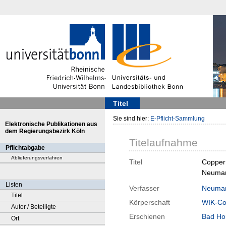
Titel
Sie sind hier:
E-Pflicht-Sammlung
Elektronische Publikationen aus
dem Regierungsbezirk Köln
Titelaufnahme
Pflichtabgabe
Ablieferungsverfahren
Titel
Copper 
Neuman
Listen
Verfasser
Neuman
Titel
Körperschaft
WIK-Co
Autor / Beteiligte
Erschienen
Bad Ho
Ort