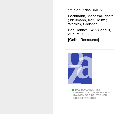
e
e
a
?
w
M
n
Studie für das BMDS
e
o
i
Lachmann, Menessa-Ricard
r
d
;
Neumann, Karl-Heinz
;
n
b
e
Wernick, Christian
t
i
l
Bad Honnef : WIK Consult,
e
August 2025
n
l
r
[Online Ressource]
d
a
n
e
n
e
r
a
t
G
l
e
l
y
c
a
s
o
s
e
s
f
z
y
a
u
O
DAS DOKUMENT IST
s
s
ÖFFENTLICH ZUGÄNGLICH IM
r
RAHMEN DES DEUTSCHEN
p
t
URHEBERRECHTS.
e
A
e
e
r
b
n
m
w
s