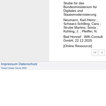
d
e
Studie für das
g
P
Bundesministerium für
k
z
Digitales und
r
t
Staatsmodernisierung
u
o
e
Neumann, Karl-Heinz
;
G
z
e
Schwarz-Schilling, Cara
;
e
Strube Martins, Sonia
;
e
i
Kühling, J.
;
Pfeiffer, N.
b
s
n
Bad Honnef : WIK-Consult
ä
s
e
GmbH, 22.12.2025
u
e
r
[Online Ressource]
d
d
P
e
e
u
n
r
r
Impressum
Datenschutz
e
M
e
Visual Library Server 2026
t
i
L
z
g
R
e
r
I
n
a
C
t
-
i
R
o
e