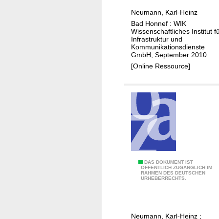
c
d
k
Neumann, Karl-Heinz
t
e
t
Bad Honnef : WIK
u
r
Wissenschaftliches Institut f
i
r
Infrastruktur und
A
o
Kommunikationsdienste
a
u
n
GmbH, September 2010
l
s
d
[Online Ressource]
m
g
u
o
e
r
d
s
c
e
t
h
l
a
P
s
l
e
f
t
e
o
u
r
r
Ü
DAS DOKUMENT IST
n
i
ÖFFENTLICH ZUGÄNGLICH IM
N
RAHMEN DES DEUTSCHEN
b
g
n
URHEBERRECHTS.
B
e
e
g
N
r
i
d
g
n
Neumann, Karl-Heinz
;