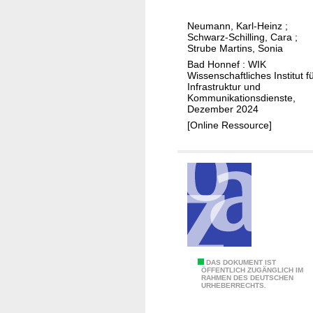
t
d
n
b
e
Neumann, Karl-Heinz
;
E
i
i
Schwarz-Schilling, Cara
;
u
l
Strube Martins, Sonia
n
r
d
Bad Honnef : WIK
f
o
Wissenschaftliches Institut f
f
r
Infrastruktur und
p
ü
Kommunikationsdienste,
a
a
Dezember 2024
r
s
-
[Online Ressource]
n
t
w
a
r
a
c
u
s
h
k
k
h
t
ö
a
u
n
l
r
n
t
e
i
M
DAS DOKUMENT IST
n
g
ÖFFENTLICH ZUGÄNGLICH IM
RAHMEN DES DEUTSCHEN
a
w
URHEBERRECHTS.
f
r
i
u