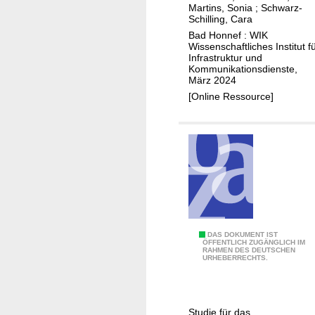
a
n
e
Martins, Sonia
;
Schwarz-
T
u
u
Schilling, Cara
t
H
s
n
Bad Honnef : WIK
z
Wissenschaftliches Institut f
u
d
z
Infrastruktur und
n
P
Kommunikationsdienste,
u
d
März 2024
r
g
s
[Online Ressource]
e
a
e
i
n
i
s
g
n
e
b
S
f
e
u
ü
i
b
r
N
v
d
G
e
e
A
D
DAS DOKUMENT IST
n
n
ÖFFENTLICH ZUGÄNGLICH IM
RAHMEN DES DEUTSCHEN
i
t
URHEBERRECHTS.
Z
e
i
u
K
o
g
u
n
a
Studie für das