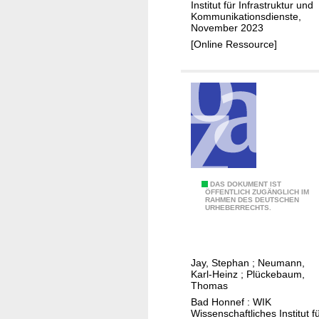
t
g
Institut für Infrastruktur und
s
Kommunikationsdienste,
e
r
b
November 2023
r
a
e
[Online Ressource]
n
t
i
e
i
m
I
o
A
n
n
u
f
t
f
r
o
b
a
N
a
s
G
u
t
A
I
DAS DOKUMENT IST
v
ÖFFENTLICH ZUGÄNGLICH IM
r
RAHMEN DES DEUTSCHEN
m
o
URHEBERRECHTS.
u
p
n
k
l
F
t
i
T
Jay, Stephan
;
Neumann,
u
k
T
Karl-Heinz
;
Plückebaum,
r
a
Thomas
B
-
t
Bad Honnef : WIK
/
e
Wissenschaftliches Institut f
i