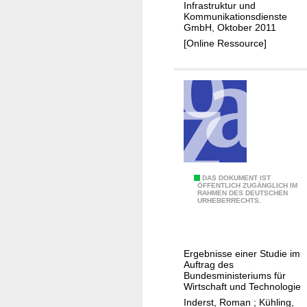
H
Infrastruktur und
i
o
Kommunikationsdienste
N
n
GmbH, Oktober 2011
n
e
n
[Online Ressource]
e
t
o
n
z
t
e
e
w
i
n
e
n
-
n
e
B
d
s
e
i
f
d
g
l
e
I
DAS DOKUMENT IST
e
ä
ÖFFENTLICH ZUGÄNGLICH IM
u
RAHMEN DES DEUTSCHEN
n
r
URHEBERRECHTS.
c
t
v
S
h
u
e
c
e
n
s
h
n
Ergebnisse einer Studie im
g
t
r
Auftrag des
d
f
i
Bundesministeriums für
i
e
ü
Wirtschaft und Technologie
t
t
c
r
Inderst, Roman
;
Kühling,