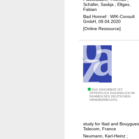
f
K
w
Schäfer, Saskja
;
Eltges,
ü
Fabian
u
i
r
Bad Honnef : WIK-Consult
p
t
d
GmbH, 09.04.2020
f
c
e
[Online Ressource]
e
h
n
r
-
A
-
o
u
G
f
f
l
f
b
a
,
a
s
f
u
-
i
v
M
b
C
DAS DOKUMENT IST
o
ÖFFENTLICH ZUGÄNGLICH IM
i
r
RAHMEN DES DEUTSCHEN
o
n
URHEBERRECHTS.
g
e
p
N
r
t
p
G
a
a
e
A
study for Iliad and Bouygues
t
k
r
Telecom, France
i
e
U
Neumann, Karl-Heinz
;