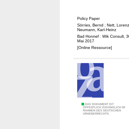
n
e
s
n
i
-
v
s
M
Policy Paper
o
e
i
Sörries, Bernd
;
Nett, Loren
l
b
Neumann, Karl-Heinz
g
l
e
Bad Honnef : Wik Consult, 3
r
e
Mai 2017
i
a
P
[Online Ressource]
I
t
r
P
i
i
-
o
n
I
n
z
n
i
t
p
e
i
r
e
k
S
DAS DOKUMENT IST
n
ÖFFENTLICH ZUGÄNGLICH IM
o
RAHMEN DES DEUTSCHEN
t
b
URHEBERRECHTS.
n
r
e
n
u
i
e