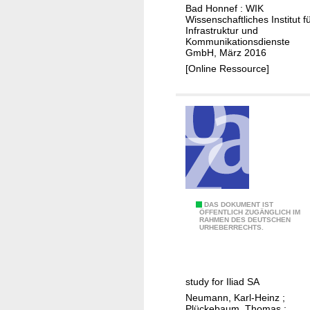
r
u
Bad Honnef : WIK
u
Wissenschaftliches Institut f
t
n
Infrastruktur und
u
Kommunikationsdienste
g
GmbH, März 2016
n
d
[Online Ressource]
g
e
v
s
o
P
n
i
T
l
A
o
L
t
-
p
P
r
C
DAS DOKUMENT IST
r
ÖFFENTLICH ZUGÄNGLICH IM
o
RAHMEN DES DEUTSCHEN
o
URHEBERRECHTS.
e
j
p
i
e
p
s
k
e
e
study for Iliad SA
t
r
n
Neumann, Karl-Heinz
;
s
s
Plückebaum, Thomas
;