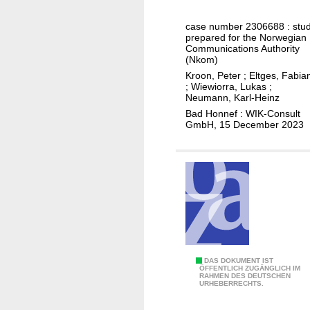
k
r
n
e
a
k
case number 2306688 : stu
t
u
prepared for the Norwegian
t
s
Communications Authority
s
i
(Nkom)
t
d
o
Kroon, Peter
;
Eltges, Fabia
u
e
n
;
Wiewiorra, Lukas
;
d
Neumann, Karl-Heinz
m
s
y
Bad Honnef : WIK-Consult
A
f
GmbH, 15 December 2023
o
u
ä
n
s
h
t
l
i
h
a
g
e
n
e
N
d
n
o
l
W
r
e
e
w
r
t
E
DAS DOKUMENT IST
e
ÖFFENTLICH ZUGÄNGLICH IM
n
t
RAHMEN DES DEUTSCHEN
i
URHEBERRECHTS.
g
e
b
n
i
n