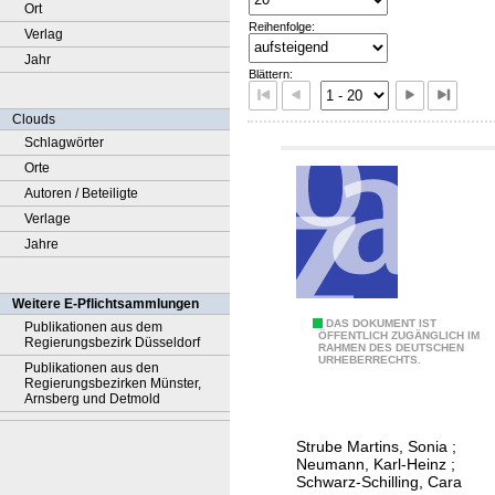
Ort
Reihenfolge:
Verlag
Jahr
Blättern:
Clouds
Schlagwörter
Orte
Autoren / Beteiligte
Verlage
Jahre
Weitere E-Pflichtsammlungen
A
DAS DOKUMENT IST
Publikationen aus dem
ÖFFENTLICH ZUGÄNGLICH IM
Regierungsbezirk Düsseldorf
RAHMEN DES DEUTSCHEN
b
URHEBERRECHTS.
Publikationen aus den
s
Regierungsbezirken Münster,
Arnsberg und Detmold
c
h
Strube Martins, Sonia
;
l
Neumann, Karl-Heinz
;
u
Schwarz-Schilling, Cara