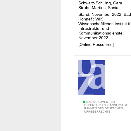
e
a
e
Schwarz-Schilling, Cara
;
p
n
s
Strube Martins, Sonia
l
g
F
Stand: November 2022, Bad
Honnef : WIK
o
v
r
Wissenschaftliches Institut f
y
o
e
Infrastruktur und
m
Kommunikationsdienste,
n
q
November 2022
e
K
u
[Online Ressource]
n
u
e
t
p
n
f
z
e
a
r
u
-
k
a
t
u
i
f
o
W
DAS DOKUMENT IST
ÖFFENTLICH ZUGÄNGLICH IM
G
n
RAHMEN DES DEUTSCHEN
o
URHEBERRECHTS.
l
s
h
a
d
l
s
e
f