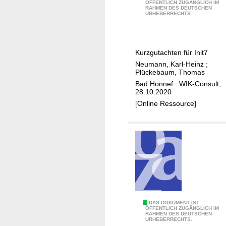
t
ÖFFENTLICH ZUGÄNGLICH IM
e
RAHMEN DES DEUTSCHEN
e
z
URHEBERRECHTS.
i
l
e
c
e
s
h
v
u
Kurzgutachten für Init7
a
n
Neumann, Karl-Heinz
;
n
d
Plückebaum, Thomas
t
z
Bad Honnef : WIK-Consult,
e
28.10.2020
u
K
[Online Ressource]
r
o
K
s
u
t
p
e
f
n
e
u
r
n
-
d
G
S
DAS DOKUMENT IST
P
l
ÖFFENTLICH ZUGÄNGLICH IM
RAHMEN DES DEUTSCHEN
i
r
URHEBERRECHTS.
a