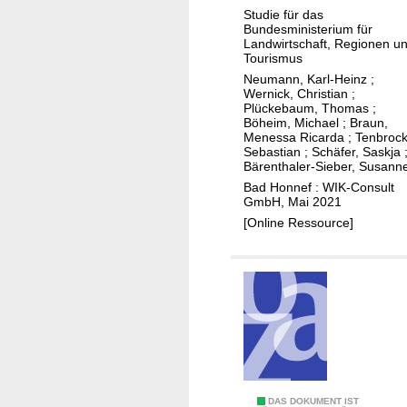
A
e
c
Studie für das
c
Bundesministerium für
l
h
c
Landwirtschaft, Regionen u
t
a
Tourismus
e
l
Neumann, Karl-Heinz
;
s
Wernick, Christian
;
t
s
Plückebaum, Thomas
;
u
Böheim, Michael
;
Braun,
N
n
Menessa Ricarda
;
Tenbrock
e
Sebastian
;
Schäfer, Saskja
g
Bärenthaler-Sieber, Susann
t
d
Bad Honnef : WIK-Consult
z
e
GmbH, Mai 2021
e
s
[Online Ressource]
f
K
ü
u
r
p
Ö
f
s
e
t
r
e
n
r
e
r
R
DAS DOKUMENT IST