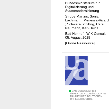
p
s
Bundesministerium für
n
f
Digitalisierung und
b
g
Staatsmodernisierung
e
e
z
Strube Martins, Sonia
;
r
d
u
Lachmann, Menessa-Ricard
n
;
Schwarz-Schilling, Cara
;
a
r
Neumann, Karl-Heinz
e
r
G
Bad Honnef : WIK-Consult,
t
f
l
05. August 2025
z
a
[Online Ressource]
a
s
b
f
s
a
c
s
h
e
a
r
l
g
t
e
u
L
DAS DOKUMENT IST
b
ÖFFENTLICH ZUGÄNGLICH IM
n
RAHMEN DES DEUTSCHEN
e
ä
URHEBERRECHTS.
g
i
u
i