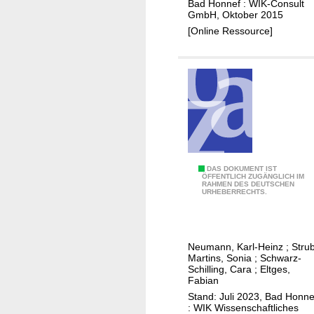
c
Bad Honnef : WIK-Consult
a
c
GmbH, Oktober 2015
h
n
r
[Online Ressource]
e
c
e
u
e
a
n
s
d
i
w
n
e
g
l
d
t
e
w
G
DAS DOKUMENT IST
m
ÖFFENTLICH ZUGÄNGLICH IM
e
RAHMEN DES DEUTSCHEN
e
a
URHEBERRECHTS.
i
b
n
t
ä
d
e
u
a
T
Neumann, Karl-Heinz
;
Stru
d
n
Martins, Sonia
;
Schwarz-
r
e
d
Schilling, Cara
;
Eltges,
e
Fabian
i
m
n
Stand: Juli 2023, Bad Honne
n
i
: WIK Wissenschaftliches
d