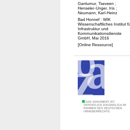
Gantumur, Tseveen
;
f
s
a
Henseler-Unger, Iris
;
a
i
h
Neumann, Karl-Heinz
s
g
r
Bad Honnef : WIK
e
Wissenschaftliches Institut f
n
t
Infrastruktur und
r
s
s
Kommunikationsdienste
n
GmbH, Mai 2016
ö
e
[Online Ressource]
k
t
o
z
n
e
o
:
m
P
i
h
s
a
c
s
h
Z
DAS DOKUMENT IST
e
e
ÖFFENTLICH ZUGÄNGLICH IM
RAHMEN DES DEUTSCHEN
u
n
URHEBERRECHTS.
E
g
u
f
a
n
f
n