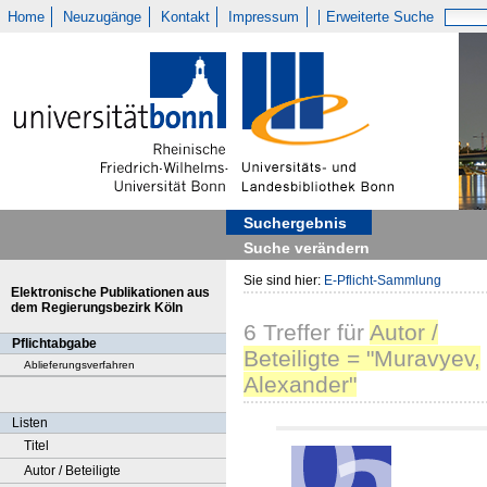
Home
Neuzugänge
Kontakt
Impressum
Erweiterte Suche
Suchergebnis
Suche verändern
Sie sind hier:
E-Pflicht-Sammlung
Elektronische Publikationen aus
dem Regierungsbezirk Köln
6
Treffer
für
Autor /
Pflichtabgabe
Beteiligte = "Muravyev,
Ablieferungsverfahren
Alexander"
Listen
Titel
Autor / Beteiligte