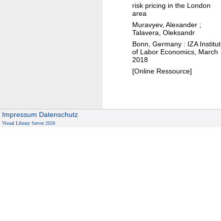
p
risk pricing in the London
e
p
area
s
o
Muravyev, Alexander
;
e
Talavera, Oleksandr
i
x
Bonn, Germany : IZA Institu
n
of Labor Economics, March
i
t
2018
n
i
[Online Ressource]
t
n
h
g
e
o
c
t
Impressum
Datenschutz
i
Visual Library Server 2026
h
t
e
y
r
f
i
r
m
s
'