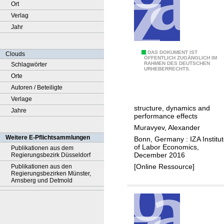
Ort
Verlag
Jahr
B
DAS DOKUMENT IST
Clouds
ÖFFENTLICH ZUGÄNGLICH IM
RAHMEN DES DEUTSCHEN
Schlagwörter
o
URHEBERRECHTS.
Orte
a
Autoren / Beteiligte
r
Verlage
d
structure, dynamics and
Jahre
s
performance effects
o
Muravyev, Alexander
f
Weitere E-Pflichtsammlungen
Bonn, Germany : IZA Institu
d
of Labor Economics,
Publikationen aus dem
December 2016
Regierungsbezirk Düsseldorf
i
[Online Ressource]
Publikationen aus den
r
Regierungsbezirken Münster,
e
Arnsberg und Detmold
c
t
o