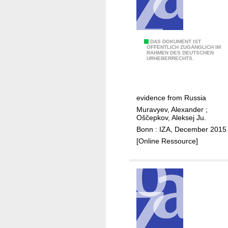
r
s
i
n
T
DAS DOKUMENT IST
ÖFFENTLICH ZUGÄNGLICH IM
R
RAHMEN DES DEUTSCHEN
h
URHEBERRECHTS.
u
e
s
e
s
f
i
evidence from Russia
f
a
Muravyev, Alexander
;
e
Oščepkov, Aleksej Ju.
n
c
Bonn : IZA, December 2015
p
t
[Online Ressource]
u
o
b
f
l
d
i
o
c
u
l
b
y
l
t