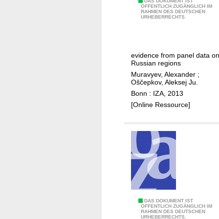
M
DAS DOKUMENT IST
8
ÖFFENTLICH ZUGÄNGLICH IM
m
n
RAHMEN DES DEUTSCHEN
i
-
URHEBERRECHTS.
p
o
n
2
l
f
i
0
o
c
m
1
y
o
evidence from panel data o
u
4
Russian regions
m
r
m
Muravyev, Alexander
;
e
p
w
Oščepkov, Aleksej Ju.
n
o
a
Bonn : IZA, 2013
t
r
g
[Online Ressource]
a
e
t
s
e
,
b
u
o
n
a
e
r
m
d
p
s
P
DAS DOKUMENT IST
l
ÖFFENTLICH ZUGÄNGLICH IM
a
RAHMEN DES DEUTSCHEN
e
o
URHEBERRECHTS.