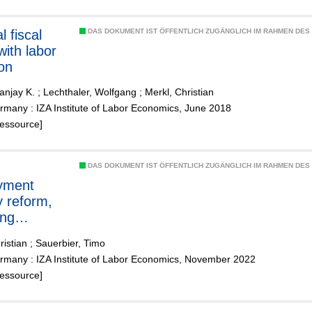
 fiscal
DAS DOKUMENT IST ÖFFENTLICH ZUGÄNGLICH IM RAHMEN DE
with labor
ion
anjay K.
;
Lechthaler, Wolfgang
;
Merkl, Christian
many : IZA Institute of Labor Economics, June 2018
Ressource]
DAS DOKUMENT IST ÖFFENTLICH ZUGÄNGLICH IM RAHMEN DE
yment
 reform,
ing
ncy, and
ristian
;
Sauerbier, Timo
an
rmany : IZA Institute of Labor Economics, November 2022
loyment
Ressource]