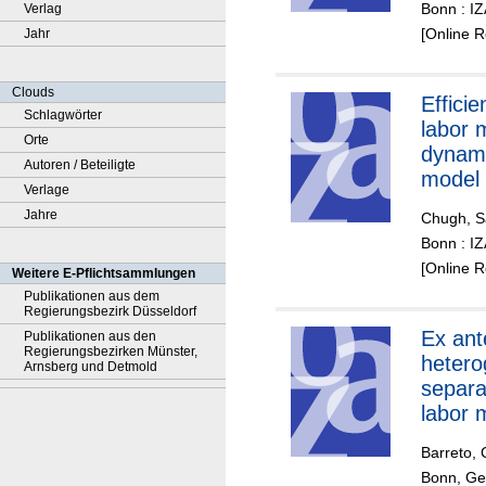
Bonn : I
Verlag
[Online 
Jahr
Clouds
Effici
Schlagwörter
labor 
Orte
dynami
Autoren / Beteiligte
model 
Verlage
select
Jahre
Chugh, S
Bonn : I
[Online 
Weitere E-Pflichtsammlungen
Publikationen aus dem
Regierungsbezirk Düsseldorf
Ex ant
Publikationen aus den
Regierungsbezirken Münster,
hetero
Arnsberg und Detmold
separa
labor 
dynam
Barreto, 
Bonn, Ge