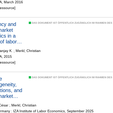
ZA, March 2016
Ressource]
ency and
DAS DOKUMENT IST ÖFFENTLICH ZUGÄNGLICH IM RAHMEN DE
market
cs in a
of labor
ion
anjay K.
;
Merkl, Christian
ZA, 2015
Ressource]
e
DAS DOKUMENT IST ÖFFENTLICH ZUGÄNGLICH IM RAHMEN DE
geneity,
tions, and
market
ics
César
;
Merkl, Christian
rmany : IZA Institute of Labor Economics, September 2025