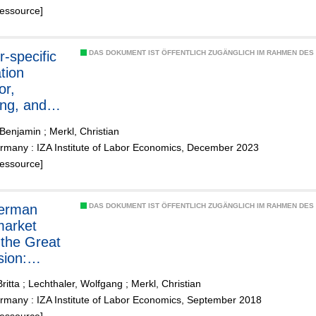
Ressource]
-specific
DAS DOKUMENT IST ÖFFENTLICH ZUGÄNGLICH IM RAHMEN DE
tion
or,
ng, and
sidual
 Benjamin
;
Merkl, Christian
 earnings
rmany : IZA Institute of Labor Economics, December 2023
Ressource]
DAS DOKUMENT IST ÖFFENTLICH ZUGÄNGLICH IM RAHMEN DE
market
 the Great
ion:
s and
ritta
;
Lechthaler, Wolfgang
;
Merkl, Christian
tions
rmany : IZA Institute of Labor Economics, September 2018