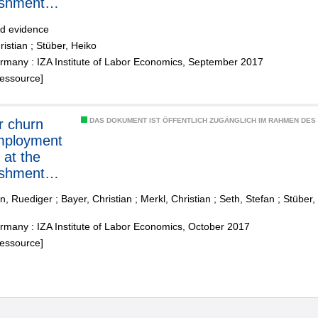
ishment
nd evidence
ristian
;
Stüber, Heiko
rmany : IZA Institute of Labor Economics, September 2017
Ressource]
r churn
DAS DOKUMENT IST ÖFFENTLICH ZUGÄNGLICH IM RAHMEN DE
mployment
 at the
ishment
, Ruediger
;
Bayer, Christian
;
Merkl, Christian
;
Seth, Stefan
;
Stüber,
many : IZA Institute of Labor Economics, October 2017
Ressource]