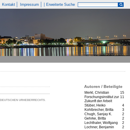
Kontakt
Impressum
Erweiterte Suche
Autoren / Beteiligte
Merkl, Christian
15
Forschungsinstitut zur
11
S DEUTSCHEN URHEBERRECHTS.
Zukunft der Arbeit
Stüber, Heiko
4
Kohlbrecher, Britta
3
Chugh, Sanjay K.
2
Gehrke, Britta
2
Lechthaler, Wolfgang
2
Lochner, Benjamin
2