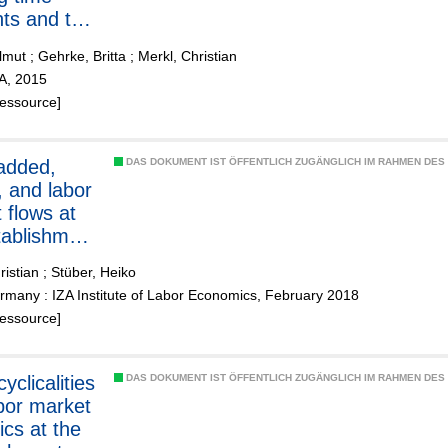
ts and the
ss cycle
Almut
;
Gehrke, Britta
;
Merkl, Christian
ZA, 2015
Ressource]
added,
DAS DOKUMENT IST ÖFFENTLICH ZUGÄNGLICH IM RAHMEN DE
 and labor
 flows at
tablishment
ristian
;
Stüber, Heiko
many : IZA Institute of Labor Economics, February 2018
Ressource]
yclicalities
DAS DOKUMENT IST ÖFFENTLICH ZUGÄNGLICH IM RAHMEN DE
bor market
cs at the