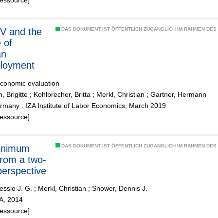
Ressource]
IV and the
DAS DOKUMENT IST ÖFFENTLICH ZUGÄNGLICH IM RAHMEN DE
 of
an
loyment
conomic evaluation
 Brigitte
;
Kohlbrecher, Britta
;
Merkl, Christian
;
Gartner, Hermann
rmany : IZA Institute of Labor Economics, March 2019
Ressource]
DAS DOKUMENT IST ÖFFENTLICH ZUGÄNGLICH IM RAHMEN DE
rom a two-
perspective
essio J. G.
;
Merkl, Christian
;
Snower, Dennis J.
ZA, 2014
Ressource]