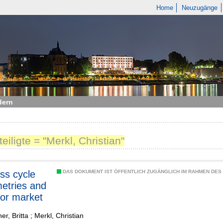
Home
Neuzugänge
dern
teiligte = "Merkl, Christian"
ss cycle
DAS DOKUMENT IST ÖFFENTLICH ZUGÄNGLICH IM RAHMEN DE
etries and
bor market
er, Britta
;
Merkl, Christian