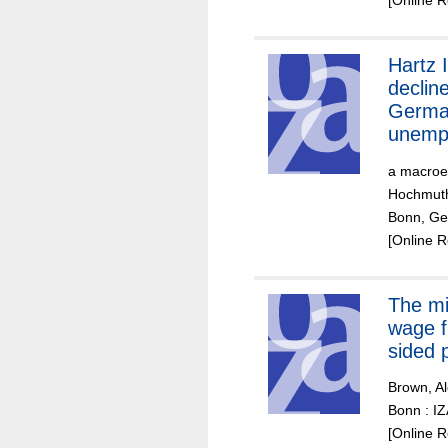
[Online 
Hartz 
decline
Germ
unemp
a macroe
Hochmuth,
Bonn, Ge
[Online 
The minimum
wage f
sided 
Brown, Al
Bonn : I
[Online 