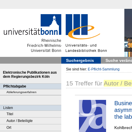
Suchergebnis
Suche verän
Sie sind hier:
E-Pflicht-Sammlung
Elektronische Publikationen aus
dem Regierungsbezirk Köln
15
Treffer
für
Autor / Be
Pflichtabgabe
Ablieferungsverfahren
Busine
Listen
asymm
Titel
the la
Autor / Beteiligte
Kohlbrech
Ort