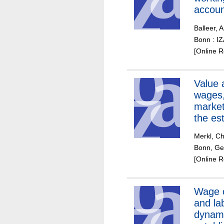
accoun
busine
Balleer, 
Bonn : I
[Online 
Value 
wages,
market
the es
level
Merkl, Ch
Bonn, Ger
[Online 
Wage c
and la
dynami