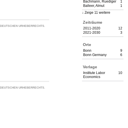
Bachmann, Ruediger
1
Balleer, Almut
1
Zeige 11 weitere
Zeiträume
S DEUTSCHEN URHEBERRECHTS.
2011-2020
12
2021-2030
3
Orte
Bonn
9
Bonn Germany
6
Verlage
Institute Labor
10
Economics
S DEUTSCHEN URHEBERRECHTS.