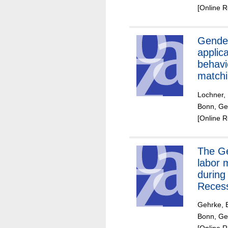
[Online 
Gender
applica
behavi
matchi
the re
Lochner,
gender
Bonn, Ge
gap
[Online 
The German
labor 
during
Recess
shock
Gehrke, B
institu
Bonn, Ge