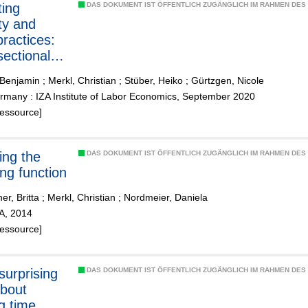
ting
DAS DOKUMENT IST ÖFFENTLICH ZUGÄNGLICH IM RAHMEN DE
ity and
practices:
sectional
me-series
 Benjamin
;
Merkl, Christian
;
Stüber, Heiko
;
Gürtzgen, Nicole
ce
rmany : IZA Institute of Labor Economics, September 2020
Ressource]
ing the
DAS DOKUMENT IST ÖFFENTLICH ZUGÄNGLICH IM RAHMEN DE
ng function
er, Britta
;
Merkl, Christian
;
Nordmeier, Daniela
ZA, 2014
Ressource]
urprising
DAS DOKUMENT IST ÖFFENTLICH ZUGÄNGLICH IM RAHMEN DE
about
g time