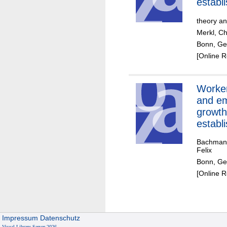
establ
level
theory a
Merkl, Ch
Bonn, Ge
[Online 
Worke
and e
growth
establ
level
Bachmann
Felix
Bonn, Ger
[Online 
Impressum
Datenschutz
Visual Library Server 2026