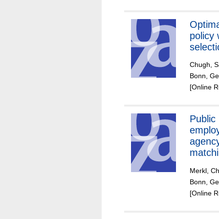
Optimal
policy 
select
Chugh, S
Bonn, Ger
[Online 
Public
emplo
agency
match
efficie
Merkl, Ch
Germ
Bonn, Ge
unemp
[Online 