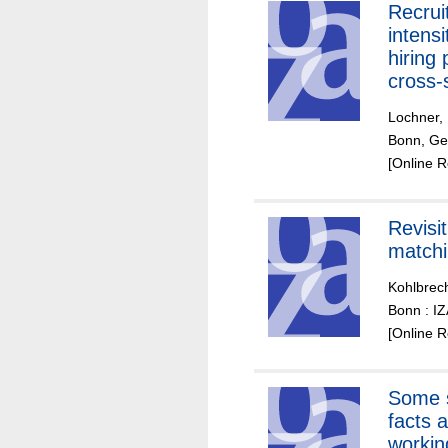
Recrui
intens
hiring 
cross-
and ti
Lochner,
eviden
Bonn, Ge
[Online 
Revisit
matchi
Kohlbrech
Bonn : I
[Online 
Some s
facts 
workin