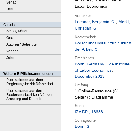
and IZA) ; IZA Institute of
Verlag
Labor Economics
Jahr
Verfasser
Lochner, Benjamin
;
Merkl,
Clouds
Christian
Schlagwörter
Körperschaft
Orte
Forschungsinstitut zur Zukunft
Autoren / Beteiligte
der Arbeit
Verlage
Erschienen
Jahre
Bonn, Germany
:
IZA Institute
of Labor Economics
,
Weitere E-Pflichtsammlungen
December 2023
Publikationen aus dem
Regierungsbezirk Düsseldorf
Umfang
Publikationen aus den
1 Online-Ressource (61
Regierungsbezirken Münster,
Seiten) : Diagramme
Arnsberg und Detmold
Serie
IZA DP ; 16686
Schlagwörter
Bonn