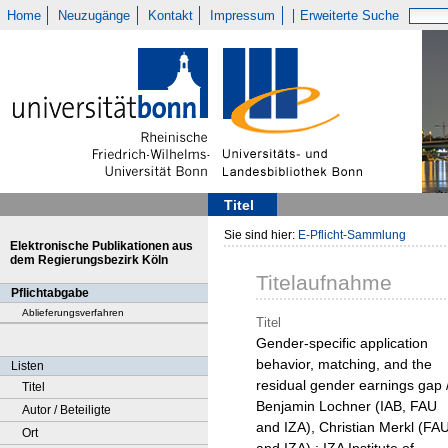
Home
Neuzugänge
Kontakt
Impressum
Erweiterte Suche
Titel
Sie sind hier:
E-Pflicht-Sammlung
Elektronische Publikationen aus
dem Regierungsbezirk Köln
Titelaufnahme
Pflichtabgabe
Ablieferungsverfahren
Titel
Gender-specific application
behavior, matching, and the
Listen
residual gender earnings gap 
Titel
Benjamin Lochner (IAB, FAU
Autor / Beteiligte
and IZA), Christian Merkl (FA
Ort