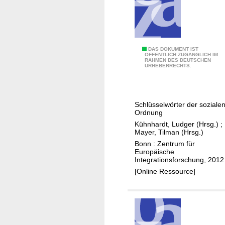
d
e
r
G
l
1
DAS DOKUMENT IST
ÖFFENTLICH ZUGÄNGLICH IM
o
RAHMEN DES DEUTSCHEN
:
URHEBERRECHTS.
b
D
a
i
l
e
Schlüsselwörter der soziale
i
G
Ordnung
t
e
Kühnhardt, Ludger (Hrsg.)
;
ä
s
Mayer, Tilman (Hrsg.)
t
t
Bonn : Zentrum für
Europäische
a
Integrationsforschung, 2012
l
[Online Ressource]
t
u
n
g
d