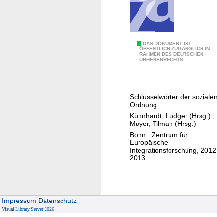
e
r
G
l
D
DAS DOKUMENT IST
ÖFFENTLICH ZUGÄNGLICH IM
o
RAHMEN DES DEUTSCHEN
i
URHEBERRECHTS.
b
e
a
G
l
e
Schlüsselwörter der soziale
i
s
Ordnung
t
t
Kühnhardt, Ludger (Hrsg.)
;
ä
a
Mayer, Tilman (Hrsg.)
t
l
Bonn : Zentrum für
Europäische
t
Integrationsforschung, 2012
u
2013
n
g
d
e
Impressum
Datenschutz
Visual Library Server 2026
r