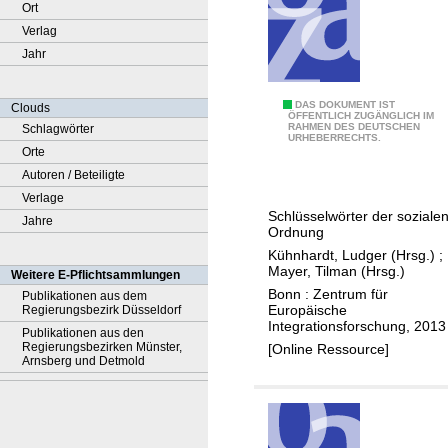
Ort
Verlag
Jahr
2
DAS DOKUMENT IST
Clouds
ÖFFENTLICH ZUGÄNGLICH IM
RAHMEN DES DEUTSCHEN
Schlagwörter
:
URHEBERRECHTS.
Orte
D
Autoren / Beteiligte
i
Verlage
e
Schlüsselwörter der soziale
Jahre
G
Ordnung
e
Kühnhardt, Ludger (Hrsg.)
;
s
Mayer, Tilman (Hrsg.)
Weitere E-Pflichtsammlungen
t
Bonn : Zentrum für
Publikationen aus dem
Europäische
Regierungsbezirk Düsseldorf
a
Integrationsforschung, 2013
Publikationen aus den
l
Regierungsbezirken Münster,
[Online Ressource]
t
Arnsberg und Detmold
u
n
g