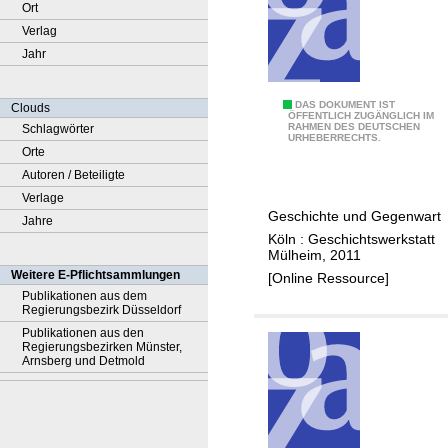
Ort
Verlag
Jahr
D
DAS DOKUMENT IST
Clouds
ÖFFENTLICH ZUGÄNGLICH IM
RAHMEN DES DEUTSCHEN
Schlagwörter
e
URHEBERRECHTS.
Orte
r
Autoren / Beteiligte
H
Verlage
o
Geschichte und Gegenwart
Jahre
c
Köln : Geschichtswerkstatt
h
Mülheim, 2011
b
Weitere E-Pflichtsammlungen
[Online Ressource]
u
Publikationen aus dem
Regierungsbezirk Düsseldorf
n
Publikationen aus den
k
Regierungsbezirken Münster,
e
Arnsberg und Detmold
r
a
n