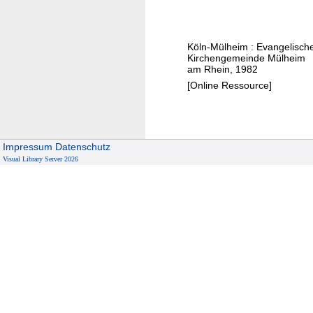
e
e
e
i
v
i
t
e
m
Köln-Mülheim : Evangelisch
r
Kirchengemeinde Mülheim
s
am Rhein, 1982
c
[Online Ressource]
h
w
u
Impressum
Datenschutz
n
Visual Library Server 2026
d
e
n
e
S
y
n
a
g
o