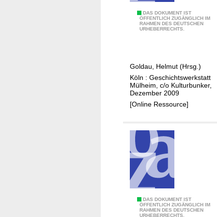
d
e
J
DAS DOKUMENT IST
ÖFFENTLICH ZUGÄNGLICH IM
r
RAHMEN DES DEUTSCHEN
ü
URHEBERRECHTS.
B
d
e
i
r
s
Goldau, Helmut (Hrsg.)
l
c
Köln : Geschichtswerkstatt
i
h
Mülheim, c/o Kulturbunker,
n
e
Dezember 2009
e
s
[Online Ressource]
r
L
S
e
t
b
r
e
a
n
ß
u
e
n
d
K
DAS DOKUMENT IST
V
ÖFFENTLICH ZUGÄNGLICH IM
RAHMEN DES DEUTSCHEN
ö
e
URHEBERRECHTS.