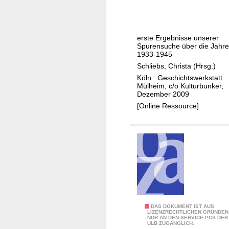
l
r
n
f
-
o
erste Ergebnisse unserer
M
l
Spurensuche über die Jahre
ü
1933-1945
g
l
Schliebs, Christa (Hrsg.)
u
h
Köln : Geschichtswerkstatt
n
Mülheim, c/o Kulturbunker,
e
g
Dezember 2009
i
i
[Online Ressource]
m
n
i
K
n
ö
d
l
e
n
r
-
N
M
S
ü
-
D
DAS DOKUMENT IST AUS
l
LIZENZRECHTLICHEN GRÜNDEN
Z
NUR AN DEN SERVICE-PCS DER
i
h
ULB ZUGÄNGLICH.