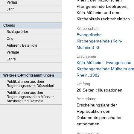
Rhein, der Katholischen
Verlag
Pfarrgemeinde Liebfrauen,
Jahr
Köln-Mülheim und dem
Kirchenkreis rechtsrheinisch
Clouds
Körperschaft
Schlagwörter
Evangelische
Orte
Kirchengemeinde (Köln-
Autoren / Beteiligte
Mülheim)
Verlage
Erschienen
Jahre
Köln-Mülheim
:
Evangelische
Kirchengemeinde Mülheim a
Rhein
,
1982
Weitere E-Pflichtsammlungen
Publikationen aus dem
Umfang
Regierungsbezirk Düsseldorf
20 Seiten : Illustrationen
Publikationen aus den
Regierungsbezirken Münster,
Anmerkung
Arnsberg und Detmold
Erscheinungsjahr der
Reproduktion den
Dokumenteigenschaften
entnommen
Schlagwörter