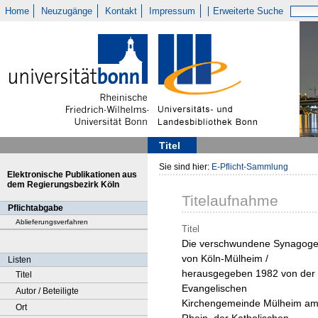
Home
Neuzugänge
Kontakt
Impressum
Erweiterte Suche
Titel
Sie sind hier:
E-Pflicht-Sammlung
Elektronische Publikationen aus
dem Regierungsbezirk Köln
Titelaufnahme
Pflichtabgabe
Ablieferungsverfahren
Titel
Die verschwundene Synagog
von Köln-Mülheim /
Listen
herausgegeben 1982 von der
Titel
Evangelischen
Autor / Beteiligte
Kirchengemeinde Mülheim a
Ort