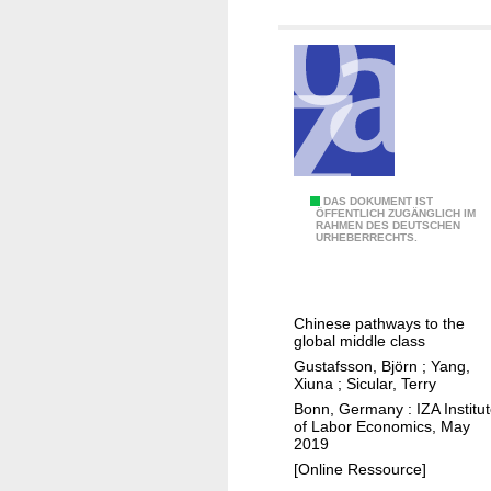
l
'
a
s
b
e
o
t
r
h
m
n
a
i
r
c
k
m
C
DAS DOKUMENT IST
ÖFFENTLICH ZUGÄNGLICH IM
e
i
RAHMEN DES DEUTSCHEN
a
URHEBERRECHTS.
t
n
t
i
o
c
n
r
h
Chinese pathways to the
t
i
i
global middle class
e
t
n
Gustafsson, Björn
;
Yang,
g
i
g
Xiuna
;
Sicular, Terry
r
e
u
Bonn, Germany : IZA Institu
a
of Labor Economics, May
s
p
2019
t
l
w
[Online Ressource]
i
e
i