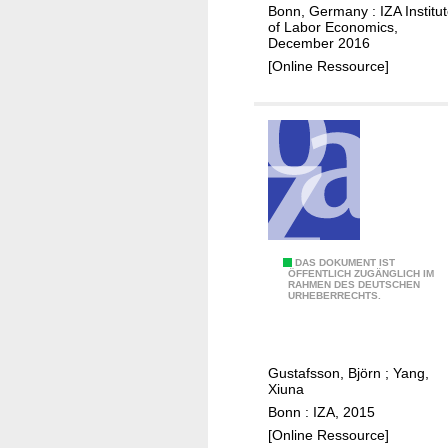
m
Bonn, Germany : IZA Institu
of Labor Economics,
i
December 2016
g
[Online Ressource]
r
a
t
i
o
n
m
a
t
A
DAS DOKUMENT IST
ÖFFENTLICH ZUGÄNGLICH IM
t
RAHMEN DES DEUTSCHEN
r
URHEBERRECHTS.
e
e
r
C
s
h
Gustafsson, Björn
;
Yang,
f
i
Xiuna
o
n
Bonn : IZA, 2015
r
a
[Online Ressource]