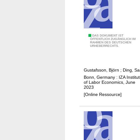
e
n
a
t
i
o
C
DAS DOKUMENT IST
n
ÖFFENTLICH ZUGÄNGLICH IM
RAHMEN DES DEUTSCHEN
h
s
URHEBERRECHTS.
i
b
n
y
a
C
Gustafsson, Björn
;
Ding, Sa
'
h
Bonn, Germany : IZA Institu
s
i
of Labor Economics, June
u
2023
n
r
[Online Ressource]
a
b
'
a
s
n
p
p
r
o
i
o
v