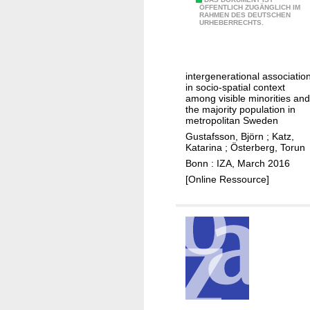
R
t
ÖFFENTLICH ZUGÄNGLICH IM
n
v
RAHMEN DES DEUTSCHEN
e
URHEBERRECHTS.
h
g
i
s
o
a
i
u
n
d
t
w
intergenerational associatio
e
in socio-spatial context
m
e
n
among visible minorities and
e
l
the majority population in
t
a
metropolitan Sweden
f
i
n
Gustafsson, Björn
;
Katz,
a
a
Katarina
;
Österberg, Torun
s
r
l
Bonn : IZA, March 2016
e
s
[Online Ressource]
s
e
t
g
a
r
t
e
e
g
s
a
?
t
i