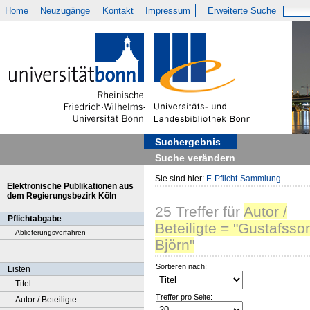
Home
Neuzugänge
Kontakt
Impressum
Erweiterte Suche
Suchergebnis
Suche verändern
Sie sind hier:
E-Pflicht-Sammlung
Elektronische Publikationen aus
dem Regierungsbezirk Köln
25
Treffer
für
Autor /
Pflichtabgabe
Beteiligte = "Gustafsso
Ablieferungsverfahren
Björn"
Sortieren nach:
Listen
Titel
Treffer pro Seite:
Autor / Beteiligte