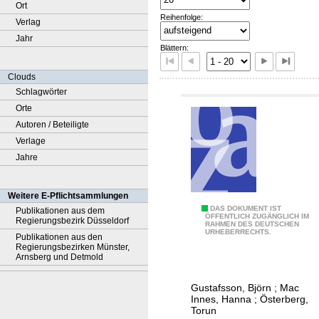
Ort
Reihenfolge:
Verlag
Jahr
Blättern:
Clouds
Schlagwörter
Orte
Autoren / Beteiligte
Verlage
Jahre
Weitere E-Pflichtsammlungen
A
DAS DOKUMENT IST
Publikationen aus dem
ÖFFENTLICH ZUGÄNGLICH IM
Regierungsbezirk Düsseldorf
RAHMEN DES DEUTSCHEN
g
URHEBERRECHTS.
Publikationen aus den
e
Regierungsbezirken Münster,
Arnsberg und Detmold
a
t
Gustafsson, Björn
;
Mac
i
Innes, Hanna
;
Österberg,
m
Torun