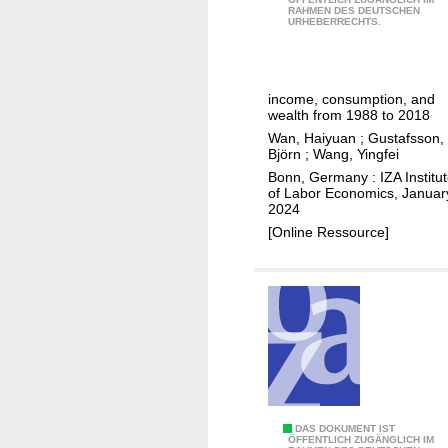
e
RAHMEN DES DEUTSCHEN
o
s
URHEBERRECHTS.
r
n
o
t
v
c
y
e
i
b
income, consumption, and
r
a
wealth from 1988 to 2018
e
g
l
Wan, Haiyuan
;
Gustafsson,
t
e
Björn
;
Wang, Yingfei
a
w
n
Bonn, Germany : IZA Institu
s
e
of Labor Economics, Januar
c
s
e
2024
e
i
n
[Online Ressource]
o
s
r
f
t
e
i
a
s
n
n
i
e
c
d
q
e
e
u
i
n
a
n
t
l
D
DAS DOKUMENT IST
u
s
ÖFFENTLICH ZUGÄNGLICH IM