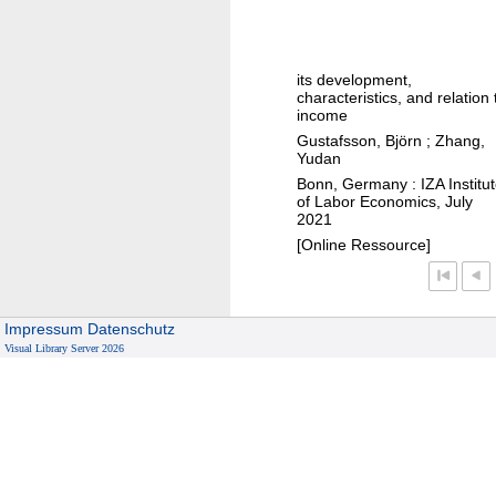
b
e
l
a
n
f
l
e
-
m
r
its development,
e
characteristics, and relation 
i
a
m
income
d
t
p
Gustafsson, Björn
;
Zhang,
d
i
Yudan
l
l
o
Bonn, Germany : IZA Institu
o
of Labor Economics, July
e
n
y
2021
c
m
[Online Ressource]
l
e
a
n
s
t
Impressum
Datenschutz
s
i
Visual Library Server 2026
i
n
n
r
i
u
n
r
t
a
e