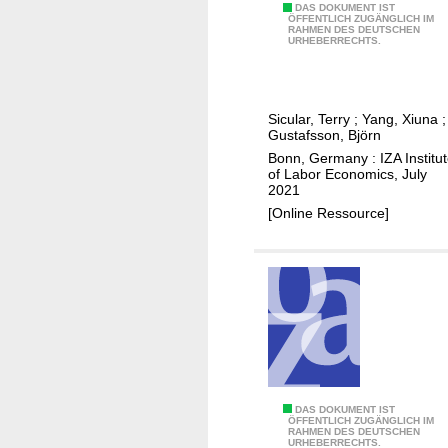
T
DAS DOKUMENT IST
o
ÖFFENTLICH ZUGÄNGLICH IM
RAHMEN DES DEUTSCHEN
h
n
URHEBERRECHTS.
e
f
r
r
i
o
Sicular, Terry
;
Yang, Xiuna
;
s
m
Gustafsson, Björn
e
g
Bonn, Germany : IZA Institu
o
of Labor Economics, July
e
2021
f
n
[Online Ressource]
C
e
h
r
i
a
n
t
a
i
'
o
s
n
g
t
l
o
S
DAS DOKUMENT IST
ÖFFENTLICH ZUGÄNGLICH IM
o
g
RAHMEN DES DEUTSCHEN
e
URHEBERRECHTS.