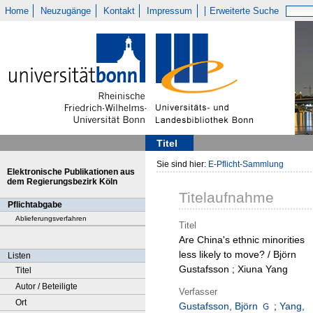
Home
Neuzugänge
Kontakt
Impressum
Erweiterte Suche
Titel
Sie sind hier:
E-Pflicht-Sammlung
Elektronische Publikationen aus
dem Regierungsbezirk Köln
Titelaufnahme
Pflichtabgabe
Ablieferungsverfahren
Titel
Are China's ethnic minorities
less likely to move? / Björn
Listen
Gustafsson ; Xiuna Yang
Titel
Autor / Beteiligte
Verfasser
Ort
Gustafsson, Björn
;
Yang,