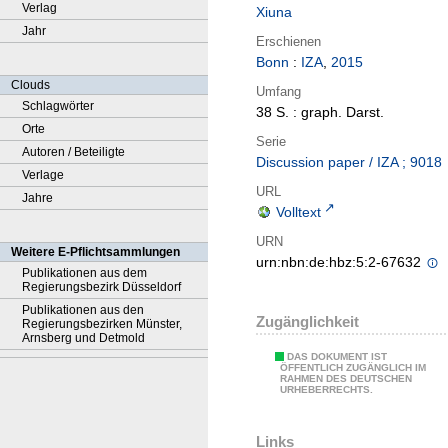
Verlag
Xiuna
Jahr
Erschienen
Bonn
:
IZA
,
2015
Clouds
Umfang
Schlagwörter
38 S. : graph. Darst.
Orte
Serie
Autoren / Beteiligte
Discussion paper / IZA ; 9018
Verlage
URL
Jahre
Volltext
URN
Weitere E-Pflichtsammlungen
urn:nbn:de:hbz:5:2-67632
Publikationen aus dem
Regierungsbezirk Düsseldorf
Publikationen aus den
Zugänglichkeit
Regierungsbezirken Münster,
Arnsberg und Detmold
DAS DOKUMENT IST
ÖFFENTLICH ZUGÄNGLICH IM
RAHMEN DES DEUTSCHEN
URHEBERRECHTS.
Links