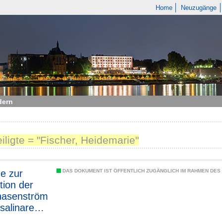
Home
Neuzugänge
dern
eiligte = "Fischer, Heidemarie"
e zur
DAS DOKUMENT IST ÖFFENTLICH ZUGÄNGLICH IM RAHMEN DE
tion der
hasenström
 salinaren
ern mit