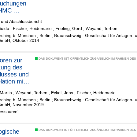
suchungen
)HMC-
sen eines
 und Abschlussbericht
ers für
Guido
;
Fischer, Heidemarie
;
Frieling, Gerd
;
Weyand, Torben
e
rching b. München ; Berlin ; Braunschweig : Gesellschaft für Anlagen- 
kelnde
GmbH, Oktober 2014
ktive
toren zur
DAS DOKUMENT IST ÖFFENTLICH ZUGÄNGLICH IM RAHMEN DE
tung des
lusses und
lation mit
arischer
Martin
;
Weyand, Torben
;
Eckel, Jens
;
Fischer, Heidemarie
dung auf
rching b. München ; Berlin ; Braunschweig : Gesellschaft für Anlagen- 
nerisches
GmbH, November 2019
gersystem
Ressource]
em
estein
tein
ogische
DAS DOKUMENT IST ÖFFENTLICH ZUGÄNGLICH IM RAHMEN DE