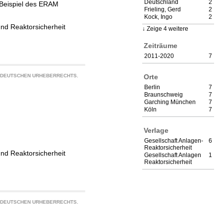
Deutschland
2
 Beispiel des ERAM
Frieling, Gerd
2
Kock, Ingo
2
und Reaktorsicherheit
Zeige 4 weitere
Zeiträume
2011-2020
7
Orte
S DEUTSCHEN URHEBERRECHTS.
Berlin
7
Braunschweig
7
Garching München
7
Köln
7
Verlage
Gesellschaft Anlagen-
6
Reaktorsicherheit
und Reaktorsicherheit
Gesellschaft Anlagen
1
Reaktorsicherheit
S DEUTSCHEN URHEBERRECHTS.