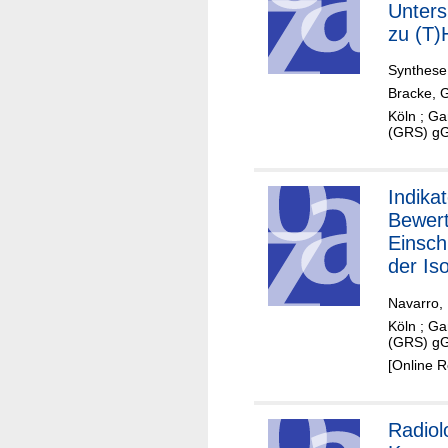
Unter
zu (T
Prozes
Synthese
Endlag
Bracke, 
Wärm
Köln ; Ga
entwic
(GRS) g
radioa
Abfälle
Indika
Bewer
Einsch
der Iso
exempl
Navarro, 
Anwen
Köln ; Ga
ein ge
(GRS) g
Endla
[Online 
mit d
Wirtsg
Tonges
Radiol