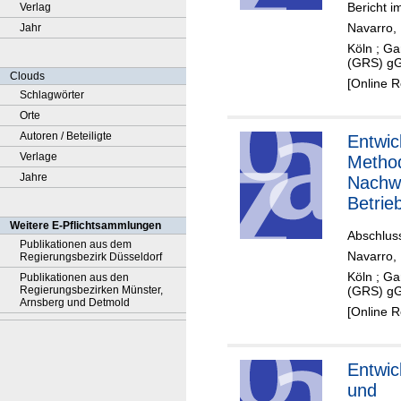
Bericht 
Verlag
dem C
Navarro, 
Jahr
TOUG
Köln ; Ga
(GRS) g
Clouds
[Online 
Schlagwörter
Orte
Autoren / Beteiligte
Entwic
Verlage
Metho
Jahre
Nachwe
Betrie
Langze
Weitere E-Pflichtsammlungen
Abschlus
t von 
Publikationen aus dem
Navarro, 
Regierungsbezirk Düsseldorf
Köln ; Ga
Publikationen aus den
Regierungsbezirken Münster,
(GRS) g
Arnsberg und Detmold
[Online 
Entwic
und