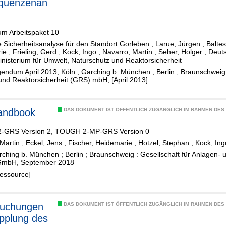
quenzenan
um Arbeitspaket 10
e Sicherheitsanalyse für den Standort Gorleben
;
Larue, Jürgen
;
Balte
ie
;
Frieling, Gerd
;
Kock, Ingo
;
Navarro, Martin
;
Seher, Holger
;
Deuts
isterium für Umwelt, Naturschutz und Reaktorsicherheit
gendum April 2013, Köln ; Garching b. München ; Berlin ; Braunschweig 
nd Reaktorsicherheit (GRS) mbH, [April 2013]
andbook
DAS DOKUMENT IST ÖFFENTLICH ZUGÄNGLICH IM RAHMEN DE
-GRS Version 2, TOUGH 2-MP-GRS Version 0
Martin
;
Eckel, Jens
;
Fischer, Heidemarie
;
Hotzel, Stephan
;
Kock, Ing
rching b. München ; Berlin ; Braunschweig : Gesellschaft für Anlagen- 
GmbH, September 2018
Ressource]
suchungen
DAS DOKUMENT IST ÖFFENTLICH ZUGÄNGLICH IM RAHMEN DE
pplung des