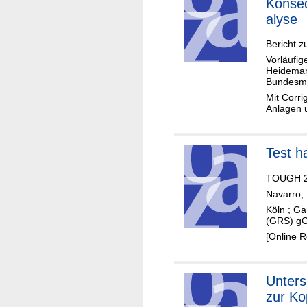
Konse
alyse
Bericht z
Vorläufig
Heidemar
Bundesmin
Mit Corri
Anlagen u
Test h
TOUGH 2
Navarro, 
Köln ; Ga
(GRS) g
[Online 
Unter
zur Ko