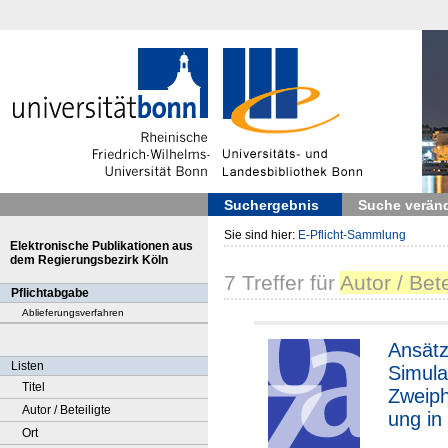
Suchergebnis
Suche verän
Sie sind hier:
E-Pflicht-Sammlung
Elektronische Publikationen aus
dem Regierungsbezirk Köln
7
Treffer
für
Autor / Bet
Pflichtabgabe
Ablieferungsverfahren
Ansätz
Listen
Simula
Titel
Zweip
Autor / Beteiligte
ung in
Ort
Endlag