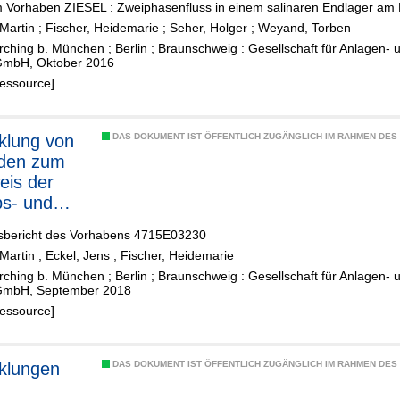
im Vorhaben ZIESEL : Zweiphasenfluss in einem salinaren Endlager am
ode
Martin
;
Fischer, Heidemarie
;
Seher, Holger
;
Weyand, Torben
H2-GRS
rching b. München ; Berlin ; Braunschweig : Gesellschaft für Anlagen- 
GmbH, Oktober 2016
Ressource]
klung von
DAS DOKUMENT IST ÖFFENTLICH ZUGÄNGLICH IM RAHMEN DE
den zum
is der
bs- und
itsicherhei
sbericht des Vorhabens 4715E03230
Endlagern
Martin
;
Eckel, Jens
;
Fischer, Heidemarie
rching b. München ; Berlin ; Braunschweig : Gesellschaft für Anlagen- 
GmbH, September 2018
Ressource]
klungen
DAS DOKUMENT IST ÖFFENTLICH ZUGÄNGLICH IM RAHMEN DE