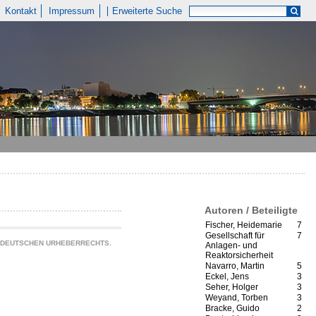
Kontakt
Impressum
Erweiterte Suche
Autoren / Beteiligte
Fischer, Heidemarie
7
Gesellschaft für
7
S DEUTSCHEN URHEBERRECHTS.
Anlagen- und
Reaktorsicherheit
Navarro, Martin
5
Eckel, Jens
3
Seher, Holger
3
Weyand, Torben
3
Bracke, Guido
2