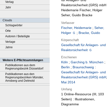
für Anlagen- und
Verlag
Reaktorsicherheit (GRS) mbH 
Jahr
Heidemarie Fischer, Holger
Seher, Guido Bracke
Clouds
Verfasser
Schlagwörter
Fischer, Heidemarie
;
Seher,
Orte
Holger
;
Bracke, Guido
Autoren / Beteiligte
Körperschaft
Verlage
Gesellschaft für Anlagen- und
Jahre
Reaktorsicherheit
Erschienen
Weitere E-Pflichtsammlungen
Köln
;
Garching b. München
;
Publikationen aus dem
Berlin
;
Braunschweig
:
Regierungsbezirk Düsseldorf
Gesellschaft für Anlagen- und
Publikationen aus den
Reaktorsicherheit (GRS) mbH
Regierungsbezirken Münster,
Arnsberg und Detmold
Mai 2014
Umfang
1 Online-Ressource (III, 103
Seiten) : Illustrationen,
Diagramme