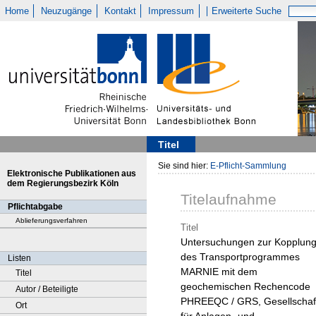
Home
Neuzugänge
Kontakt
Impressum
Erweiterte Suche
Titel
Sie sind hier:
E-Pflicht-Sammlung
Elektronische Publikationen aus
dem Regierungsbezirk Köln
Titelaufnahme
Pflichtabgabe
Ablieferungsverfahren
Titel
Untersuchungen zur Kopplun
des Transportprogrammes
Listen
MARNIE mit dem
Titel
geochemischen Rechencode
Autor / Beteiligte
PHREEQC / GRS, Gesellschaf
Ort