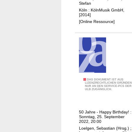
l
Stefan
l
Köln : KölnMusik GmbH,
[2014]
i
[Online Ressource]
s
t
e
n
d
e
r
B
e
D
DAS DOKUMENT IST AUS
LIZENZRECHTLICHEN GRÜNDEN
r
NUR AN DEN SERVICE-PCS DER
i
ULB ZUGÄNGLICH.
l
e
i
1
n
2
e
50 Jahre - Happy Birthday! :
C
Sonntag, 25. September
r
e
2022, 20:00
P
l
Loelgen, Sebastian (Hrsg.)
;