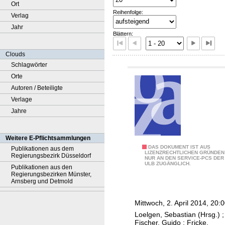
Ort
Reihenfolge:
Verlag
Jahr
Blättern:
Clouds
Schlagwörter
Orte
Autoren / Beteiligte
Verlage
Jahre
Weitere E-Pflichtsammlungen
D
DAS DOKUMENT IST AUS
Publikationen aus dem
LIZENZRECHTLICHEN GRÜNDEN
Regierungsbezirk Düsseldorf
NUR AN DEN SERVICE-PCS DER
i
ULB ZUGÄNGLICH.
Publikationen aus den
e
Regierungsbezirken Münster,
Arnsberg und Detmold
1
2
Mittwoch, 2. April 2014, 20:
C
Loelgen, Sebastian (Hrsg.)
;
e
Fischer, Guido
;
Fricke,