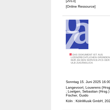
e
[2013]
Q
l
u
[Online Ressource]
u
h
t
a
a
s
n
r
c
d
m
h
t
o
e
,
n
A
B
i
I
r
k
D
u
A
DAS DOKUMENT IST AUS
e
S
LIZENZRECHTLICHEN GRÜNDEN
n
NUR AN DEN SERVICE-PCS DER
b
r
-
ULB ZUGÄNGLICH.
o
e
:
S
D
l
L
t
e
S
u
i
l
Sonntag 15. Juni 2025 16:0
e
d
f
e
Langevoort, Louwrens (Hrsg
l
w
t
;
Loelgen, Sebastian (Hrsg.)
p
a
i
Fischer, Guido
u
e
o
g
Köln : KölnMusik GmbH, 20
n
l
c
Q
g