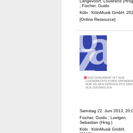
h
Langevoort, Louwrens (Hrsg
l
;
Fischer, Guido
i
i
Köln : KölnMusik GmbH, 20
l
s
[Online Ressource]
h
t
a
e
r
n
m
d
o
e
n
r
i
B
k
e
e
r
2
DAS DOKUMENT IST AUS
r
LIZENZRECHTLICHEN GRÜNDEN
l
NUR AN DEN SERVICE-PCS DER
5
,
ULB ZUGÄNGLICH.
i
J
L
n
a
u
e
h
d
Samstag 22. Juni 2013, 20:
r
r
w
Fischer, Guido
;
Loelgen,
P
e
i
Sebastian (Hrsg.)
h
D
g
Köln : KölnMusik GmbH,
i