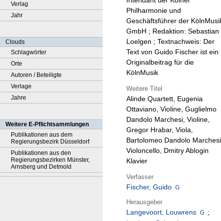
Intendant der Kölner
Verlag
Philharmonie und
Jahr
Geschäftsführer der KölnMusi
GmbH ; Redaktion: Sebastian
Loelgen ; Textnachweis: Der
Clouds
Text von Guido Fischer ist ein
Schlagwörter
Originalbeitrag für die
Orte
KölnMusik
Autoren / Beteiligte
Verlage
Weitere Titel
Jahre
Alinde Quartett, Eugenia
Ottaviano, Violine, Guglielmo
Dandolo Marchesi, Violine,
Weitere E-Pflichtsammlungen
Gregor Hrabar, Viola,
Publikationen aus dem
Bartolomeo Dandolo Marchesi
Regierungsbezirk Düsseldorf
Violoncello, Dmitry Ablogin
Publikationen aus den
Regierungsbezirken Münster,
Klavier
Arnsberg und Detmold
Verfasser
Fischer, Guido
Herausgeber
Langevoort, Louwrens
;