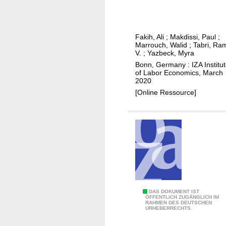
l
n
t
y
f
h
-
i
a
f
Fakih, Ali
;
Makdissi, Paul
;
d
b
Marrouch, Walid
;
Tabri, Ra
r
e
V.
;
Yazbeck, Myra
o
i
n
Bonn, Germany : IZA Institu
u
e
of Labor Economics, March
c
t
2020
n
e
t
[Online Ressource]
d
i
h
l
n
e
y
p
A
w
u
r
o
b
a
r
l
b
k
i
S
p
c
p
r
i
D
DAS DOKUMENT IST
r
ÖFFENTLICH ZUGÄNGLICH IM
a
n
RAHMEN DES DEUTSCHEN
e
i
URHEBERRECHTS.
c
s
c
n
t