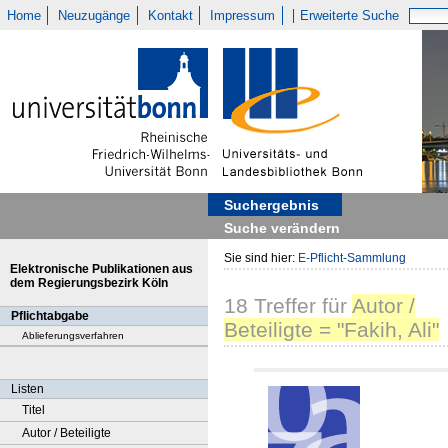
Home
Neuzugänge
Kontakt
Impressum
Erweiterte Suche
Suchergebnis
Suche verändern
Sie sind hier:
E-Pflicht-Sammlung
Elektronische Publikationen aus
dem Regierungsbezirk Köln
18
Treffer
für
Autor /
Pflichtabgabe
Beteiligte = "Fakih, Ali"
Ablieferungsverfahren
Listen
Titel
Autor / Beteiligte