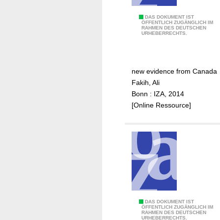
e
p
A
DAS DOKUMENT IST
ÖFFENTLICH ZUGÄNGLICH IM
t
RAHMEN DES DEUTSCHEN
v
URHEBERRECHTS.
i
a
o
i
n
l
s
new evidence from Canada
a
o
Fakih, Ali
b
f
Bonn : IZA, 2014
i
E
[Online Ressource]
l
g
i
y
t
p
y
t
o
i
f
a
f
n
a
y
m
C
DAS DOKUMENT IST
o
ÖFFENTLICH ZUGÄNGLICH IM
i
RAHMEN DES DEUTSCHEN
o
u
URHEBERRECHTS.