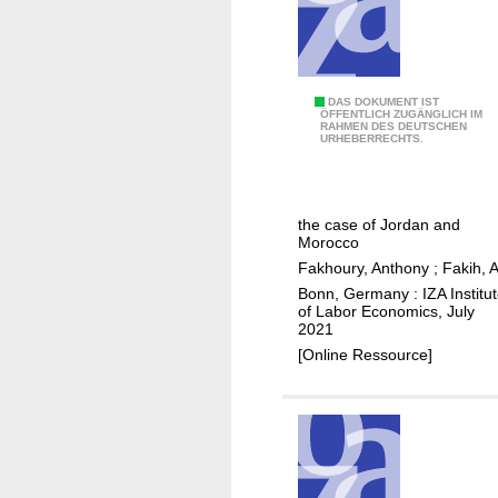
r
r
l
c
e
w
e
g
a
p
i
r
G
DAS DOKUMENT IST
a
o
ÖFFENTLICH ZUGÄNGLICH IM
s
RAHMEN DES DEUTSCHEN
o
r
n
URHEBERRECHTS.
i
v
t
?
n
e
i
S
r
c
the case of Jordan and
y
n
i
Morocco
r
m
p
Fakhoury, Anthony
;
Fakih, A
i
e
a
Bonn, Germany : IZA Institu
a
n
of Labor Economics, July
t
2021
t
i
[Online Ressource]
i
o
n
n
t
i
e
n
r
M
v
E