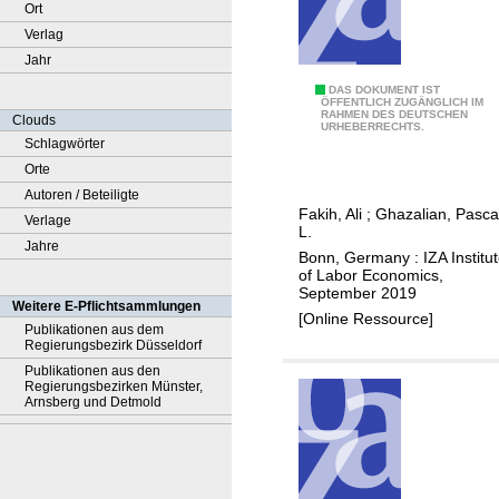
Ort
Verlag
Jahr
A
DAS DOKUMENT IST
ÖFFENTLICH ZUGÄNGLICH IM
RAHMEN DES DEUTSCHEN
n
Clouds
URHEBERRECHTS.
a
Schlagwörter
l
Orte
y
Autoren / Beteiligte
Fakih, Ali
;
Ghazalian, Pasca
z
Verlage
L.
i
Jahre
Bonn, Germany : IZA Institu
n
of Labor Economics,
September 2019
g
Weitere E-Pflichtsammlungen
[Online Ressource]
t
Publikationen aus dem
Regierungsbezirk Düsseldorf
h
Publikationen aus den
e
Regierungsbezirken Münster,
p
Arnsberg und Detmold
e
r
c