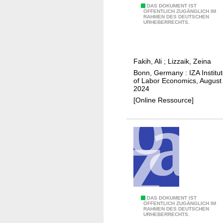
s
c
r
T
DAS DOKUMENT IST
ÖFFENTLICH ZUGÄNGLICH IM
p
t
e
RAHMEN DES DEUTSCHEN
h
URHEBERRECHTS.
o
o
f
e
n
r
u
i
s
g
n
e
Fakih, Ali
;
Lizzaik, Zeina
e
c
a
Bonn, Germany : IZA Institu
e
i
of Labor Economics, August
s
s
d
2024
d
o
e
[Online Ressource]
e
n
n
t
t
c
e
h
e
r
e
a
m
l
n
i
a
d
n
b
w
a
o
a
n
I
DAS DOKUMENT IST
r
g
ÖFFENTLICH ZUGÄNGLICH IM
t
RAHMEN DES DEUTSCHEN
n
m
e
URHEBERRECHTS.
s