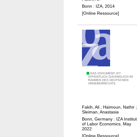
n
t
n
Bonn : IZA, 2014
a
l
[Online Ressource]
l
e
d
a
r
v
i
e
v
,
e
w
r
o
s
r
o
k
W
DAS DOKUMENT IST
ÖFFENTLICH ZUGÄNGLICH IM
f
h
RAHMEN DES DEUTSCHEN
h
URHEBERRECHTS.
y
o
a
o
u
t
u
r
d
t
Fakih, Ali
;
Haimoun, Nathir
;
s
r
Sleiman, Anastasia
h
a
i
Bonn, Germany : IZA Institu
i
n
v
of Labor Economics, May
r
2022
d
e
r
[Online Ressource]