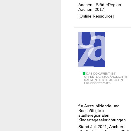
e
Aachen : StädteRegion
g
Aachen, 2017
z
[Online Ressource]
u
r
S
c
h
u
l
e
A
DAS DOKUMENT IST
2
ÖFFENTLICH ZUGÄNGLICH IM
RAHMEN DES DEUTSCHEN
u
0
URHEBERRECHTS.
s
2
-
0
u
für Auszubildende und
n
Beschäftigte in
d
städteregionalen
Kindertageseinrichtungen
F
Stand Juli 2021, Aachen :
o