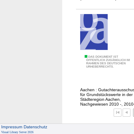
r
g
e
i
n
o
z
n
2
A
0
a
1
c
8
h
B
DAS DOKUMENT IST
e
ÖFFENTLICH ZUGÄNGLICH IM
RAHMEN DES DEUTSCHEN
o
n
URHEBERRECHTS.
d
e
n
Aachen : Gutachterausschu
r
für Grundstückswerte in der
i
Städteregion Aachen,
Nachgewiesen 2010 -, 2010
c
h
t
w
Impressum
Datenschutz
Visual Library Server 2026
e