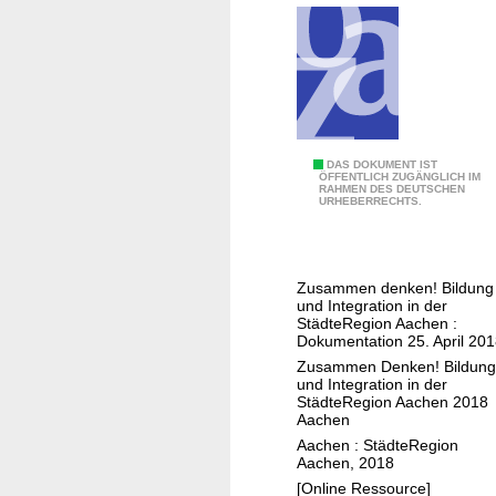
a
g
n
s
u
b
a
e
r
r
2
i
0
c
B
DAS DOKUMENT IST
ÖFFENTLICH ZUGÄNGLICH IM
1
h
RAHMEN DES DEUTSCHEN
i
URHEBERRECHTS.
1
t
l
d
d
e
u
r
Zusammen denken! Bildung
n
und Integration in der
S
g
StädteRegion Aachen :
t
Dokumentation 25. April 20
s
ä
Zusammen Denken! Bildung
k
und Integration in der
d
o
StädteRegion Aachen 2018
t
Aachen
n
e
Aachen : StädteRegion
f
R
Aachen, 2018
e
e
[Online Ressource]