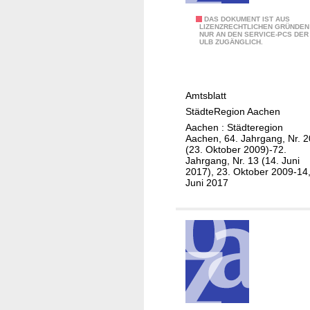
m
u
o
A
DAS DOKUMENT IST AUS
a
n
LIZENZRECHTLICHEN GRÜNDEN
n
NUR AN DEN SERVICE-PCS DER
m
c
d
ULB ZUGÄNGLICH.
i
t
h
R
n
l
u
a
d
i
n
s
e
Amtsblatt
c
g
s
r
StädteRegion Aachen
h
e
i
S
Aachen : Städteregion
e
n
s
Aachen, 64. Jahrgang, Nr. 2
t
s
(23. Oktober 2009)-72.
d
m
ä
Jahrgang, Nr. 13 (14. Juni
M
e
u
d
2017), 23. Oktober 2009-14
i
Juni 2017
r
s
t
t
S
e
t
t
R
e
ä
e
i
d
g
l
t
i
u
e
o
n
r
n
g