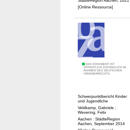
StädteRegion Aachen, 2021
r
[Online Ressource]
t
b
i
l
d
u
n
g
s
A
DAS DOKUMENT IST
ÖFFENTLICH ZUGÄNGLICH IM
k
RAHMEN DES DEUTSCHEN
u
URHEBERRECHTS.
o
ß
n
e
z
r
Schwerpunktbericht Kinder
e
s
und Jugendliche
p
c
Veldkamp, Gabriele
;
t
h
Wevering, Felix
u
Aachen : StädteRegion
Aachen, September 2014
l