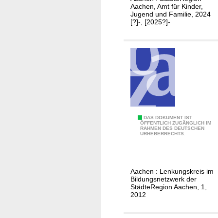
h
Aachen, Amt für Kinder,
-
E
i
t
Jugend und Familie, 2024
u
l
c
[?]-, [2025?]-
d
n
t
h
e
d
e
t
r
F
r
J
ö
n
u
r
g
d
e
e
n
r
d
s
.
DAS DOKUMENT IST
ÖFFENTLICH ZUGÄNGLICH IM
p
RAHMEN DES DEUTSCHEN
c
.
URHEBERRECHTS.
f
h
.
l
u
B
e
l
i
g
Aachen : Lenkungskreis im
e
l
Bildungsnetzwerk der
e
n
d
StädteRegion Aachen, 1,
.
2012
,
u
.
J
n
.