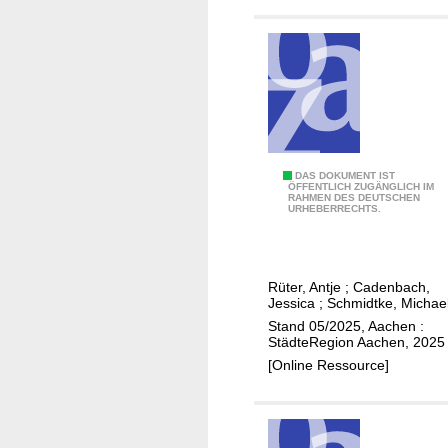
m
H
a
n
d
l
u
n
A
DAS DOKUMENT IST
ÖFFENTLICH ZUGÄNGLICH IM
g
RAHMEN DES DEUTSCHEN
k
URHEBERRECHTS.
s
t
k
i
o
o
Rüter, Antje
;
Cadenbach,
n
n
Jessica
;
Schmidtke, Michae
z
s
Stand 05/2025, Aachen :
e
p
StädteRegion Aachen, 2025
p
l
[Online Ressource]
t
a
g
n
e
z