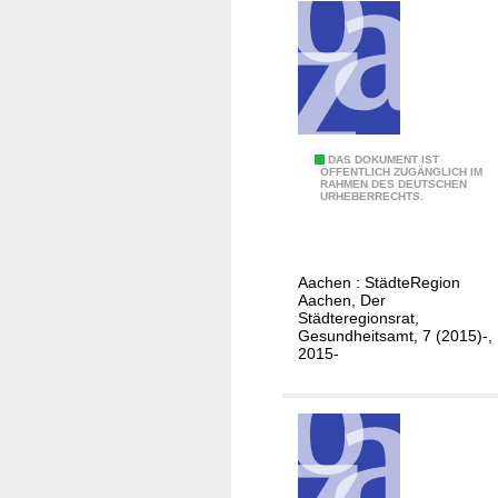
e
d
n
t
.
e
.
R
.
e
g
B
DAS DOKUMENT IST
i
ÖFFENTLICH ZUGÄNGLICH IM
RAHMEN DES DEUTSCHEN
a
o
URHEBERRECHTS.
s
n
i
A
s
a
Aachen : StädteRegion
g
c
Aachen, Der
e
Städteregionsrat,
h
Gesundheitsamt, 7 (2015)-,
s
e
2015-
u
n
n
2
d
0
h
1
e
4
i