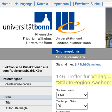
Home
Neuzugänge
Kontakt
Impressum
Erweiterte Suche
Suchergebnis
Suche verändern
Sie sind hier:
E-Pflicht-Sammlung
Elektronische Publikationen aus
dem Regierungsbezirk Köln
146
Treffer
für
Verlag =
Pflichtabgabe
"StädteRegion Aachen"
Ablieferungsverfahren
Sortieren nach:
Listen
Treffer pro Seite:
Titel
Autor / Beteiligte
Reihenfolge: