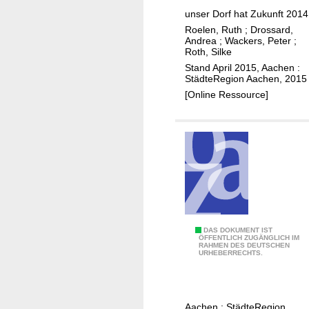
e
i
i
unser Dorf hat Zukunft 2014
r
n
s
Roelen, Ruth
;
Drossard,
u
d
u
Andrea
;
Wackers, Peter
;
n
e
n
Roth, Silke
g
r
g
Stand April 2015, Aachen :
StädteRegion Aachen, 2015
a
,
s
[Online Ressource]
n
J
d
H
u
o
a
g
k
u
e
u
p
n
m
t
d
e
-
l
n
,
i
t
G
c
a
B
DAS DOKUMENT IST
e
ÖFFENTLICH ZUGÄNGLICH IM
h
t
RAHMEN DES DEUTSCHEN
e
s
URHEBERRECHTS.
e
i
r
a
u
o
i
m
n
n
c
t
d
V
Aachen : StädteRegion