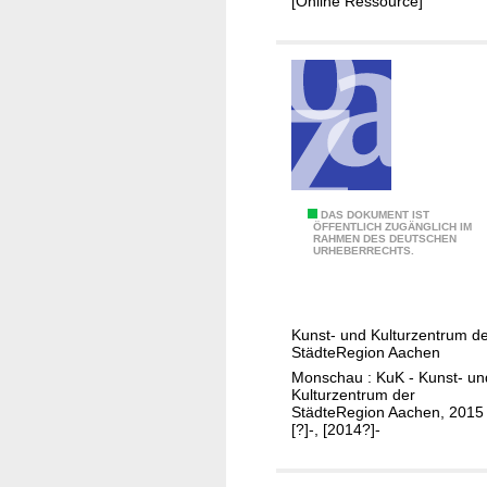
[Online Ressource]
i
s
c
h
e
B
i
l
d
A
DAS DOKUMENT IST
ÖFFENTLICH ZUGÄNGLICH IM
u
RAHMEN DES DEUTSCHEN
u
URHEBERRECHTS.
n
s
g
s
i
t
n
Kunst- und Kulturzentrum d
e
StädteRegion Aachen
d
l
Monschau : KuK - Kunst- un
e
l
Kulturzentrum der
r
StädteRegion Aachen, 2015
u
[?]-, [2014?]-
S
n
t
g
ä