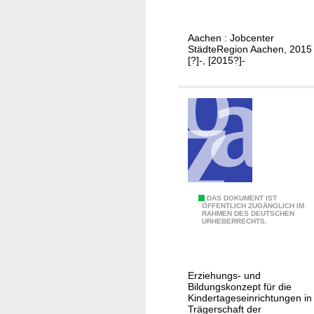
l
o
e
d
n
i
u
A
Aachen : Jobcenter
t
StädteRegion Aachen, 2015
n
a
s
[?]-, [2015?]-
g
c
m
s
h
a
b
e
r
ü
n
k
r
t
o
-
s
u
.
n
.
A
DAS DOKUMENT IST
d
ÖFFENTLICH ZUGÄNGLICH IM
.
RAHMEN DES DEUTSCHEN
u
I
URHEBERRECHTS.
f
n
d
t
e
e
Erziehungs- und
m
g
Bildungskonzept für die
W
Kindertageseinrichtungen in
r
Trägerschaft der