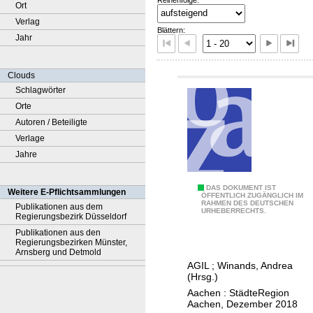
Ort
Verlag
Blättern:
Jahr
Clouds
Schlagwörter
Orte
Autoren / Beteiligte
Verlage
Jahre
A
DAS DOKUMENT IST
Weitere E-Pflichtsammlungen
ÖFFENTLICH ZUGÄNGLICH IM
RAHMEN DES DEUTSCHEN
b
Publikationen aus dem
URHEBERRECHTS.
Regierungsbezirk Düsseldorf
s
Publikationen aus den
c
Regierungsbezirken Münster,
Arnsberg und Detmold
h
AGIL
;
Winands, Andrea
l
(Hrsg.)
u
Aachen : StädteRegion
s
Aachen, Dezember 2018