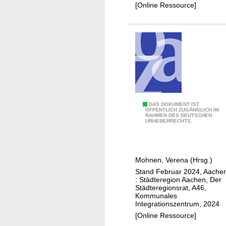
s
[Online Ressource]
b
e
r
i
c
h
t
A
A
DAS DOKUMENT IST
G
ÖFFENTLICH ZUGÄNGLICH IM
RAHMEN DES DEUTSCHEN
b
I
URHEBERRECHTS.
s
L
t
r
Mohnen, Verena (Hrsg.)
a
Stand Februar 2024, Aache
c
: Städteregion Aachen, Der
t
Städteregionsrat, A46,
Kommunales
s
Integrationszentrum, 2024
z
[Online Ressource]
u