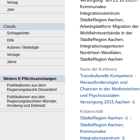
Versorgung" am 21.10.2015 /
Verlag
Kommunales
Jahr
Integrationszentrum
StädteRegion Aachen,
Arbeitsplattform Migration der
Clouds
Wohlfahrtsverbände in der
Schlagwörter
StädteRegion Aachen,
Orte
Integrationsagenturen
Autoren / Beteiligte
Nordrhein-Westfalen,
Verlage
StädteRegion Aachen
Jahre
Name der Konferenz
Transkulturelle Kompetenz -
Weitere E-Pflichtsammlungen
Herausforderungen und
Publikationen aus dem
Chancen in der Medizinischen
Regierungsbezirk Düsseldorf
und Psychosozialen
Publikationen aus den
Regierungsbezirken Münster,
Versorgung 2015 Aachen
Arnsberg und Detmold
Körperschaft
StädteRegion Aachen
;
StädteRegion Aachen,
Kommunales
Integrationszentrum