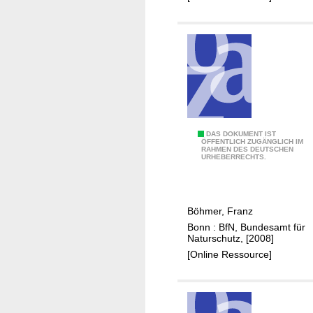
i
i
t
g
s
d
e
)
e
n
u
s
e
n
i
r
d
n
H
M
t
e
ö
e
r
g
A
DAS DOKUMENT IST
g
ÖFFENTLICH ZUGÄNGLICH IM
k
l
RAHMEN DES DEUTSCHEN
r
r
URHEBERRECHTS.
ü
i
t
a
n
c
e
t
f
h
n
i
t
Böhmer, Franz
k
s
v
e
Bonn : BfN, Bundesamt für
e
c
e
Naturschutz, [2008]
i
i
h
n
[Online Ressource]
n
t
u
M
d
e
t
o
e
n
z
n
r