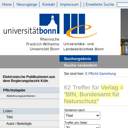
Home
Neuzugänge
Kontakt
Impressum
Erweiterte Suche
Suchergebnis
Suche verändern
Sie sind hier:
E-Pflicht-Sammlung
Elektronische Publikationen aus
dem Regierungsbezirk Köln
62
Treffer
für
Verlag =
Pflichtabgabe
"BfN, Bundesamt für
Ablieferungsverfahren
Naturschutz"
Sortieren nach:
Listen
Titel
Treffer pro Seite:
Autor / Beteiligte