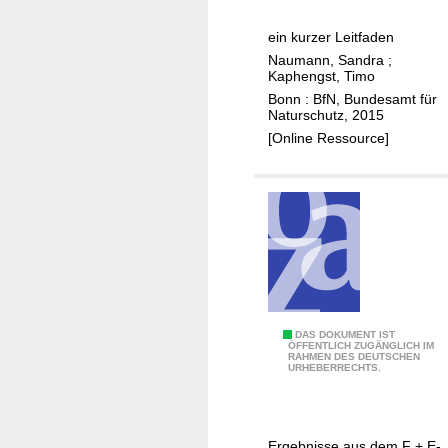
o
n
l
ein kurzer Leitfaden
Ö
g
Naumann, Sandra
;
k
s
Kaphengst, Timo
o
f
Bonn : BfN, Bundesamt für
s
a
Naturschutz, 2015
y
k
[Online Ressource]
s
t
t
o
e
r
m
e
d
n
i
b
e
e
n
i
E
DAS DOKUMENT IST
s
d
ÖFFENTLICH ZUGÄNGLICH IM
RAHMEN DES DEUTSCHEN
r
t
e
URHEBERRECHTS.
s
l
r
t
e
P
e
i
l
Ergebnisse aus dem F + E-