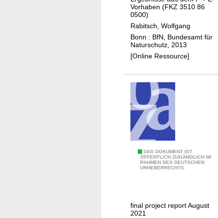
l
s
a
Vorhaben (FKZ 3510 86
l
t
0500)
n
u
u
Rabitsch, Wolfgang
u
n
n
Bonn : BfN, Bundesamt für
n
Naturschutz, 2013
g
g
g
[Online Ressource]
e
e
u
i
n
n
n
(
d
e
Ö
U
r
S
m
W
D
s
a
)
e
r
t
n
z
G
DAS DOKUMENT IST
ÖFFENTLICH ZUGÄNGLICH IM
l
u
RAHMEN DES DEUTSCHEN
D
URHEBERRECHTS.
i
n
R
s
g
A
t
n
-
e
final project report August
a
g
2021
i