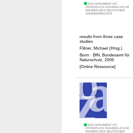
g
T
DAS DOKUMENT IST
ÖFFENTLICH ZUGÄNGLICH IM
r
RAHMEN DES DEUTSCHEN
h
URHEBERRECHTS.
ü
e
n
e
u
c
n
results from three case
o
studies
g
s
Flitner, Michael (Hrsg.)
-
y
Bonn : BfN, Bundesamt für
n
s
Naturschutz, 2006
e
t
[Online Ressource]
u
e
e
m
L
a
e
p
b
p
e
r
n
o
s
a
r
D
DAS DOKUMENT IST
c
ÖFFENTLICH ZUGÄNGLICH IM
ä
RAHMEN DES DEUTSCHEN