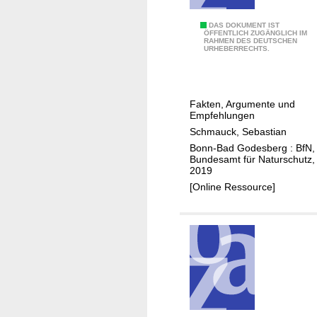
a
s
l
c
D
DAS DOKUMENT IST
t
ÖFFENTLICH ZUGÄNGLICH IM
RAHMEN DES DEUTSCHEN
h
a
URHEBERRECHTS.
l
c
a
h
n
-
Fakten, Argumente und
d
u
Empfehlungen
n
Schmauck, Sebastian
d
Bonn-Bad Godesberg : BfN,
F
Bundesamt für Naturschutz,
2019
a
[Online Ressource]
s
s
a
d
e
n
b
e