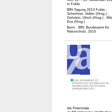
h
u
in Fulda
n
e
t
m
BfN-Tagung 2013 Fulda
;
t
r
v
Scherfose, Volker (Hrsg.)
;
K
s
Gehrlein, Ulrich (Hrsg.)
;
Mil
o
l
Eva (Hrsg.)
c
r
i
Bonn : BfN, Bundesamt für
h
k
Naturschutz, 2015
m
r
o
a
e
m
s
i
m
c
t
e
h
e
n
u
n
d
t
d
e
z
e
r
u
u
G
DAS DOKUMENT IST
i
n
ÖFFENTLICH ZUGÄNGLICH IM
n
RAHMEN DES DEUTSCHEN
r
n
d
URHEBERRECHTS.
d
ü
v
z
B
n
a
u
u
,
s
r
die Potenziale
n
n
i
multifunktionaler städtischer