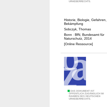
e
h
URHEBERRECHTS.
u
r
i
m
E
n
e
i
f
Historie, Biologie, Gefahren,
i
c
o
Bekämpfung
m
h
r
Sobczyk, Thomas
S
e
e
Bonn : BfN, Bundesamt für
i
n
Naturschutz, 2014
s
e
p
[Online Ressource]
t
d
r
b
l
o
i
u
z
o
n
e
s
g
s
p
s
s
h
b
i
e
e
o
r
E
DAS DOKUMENT IST
r
n
ÖFFENTLICH ZUGÄNGLICH IM
e
RAHMEN DES DEUTSCHEN
i
e
s
URHEBERRECHTS.
r
n
i
s
e