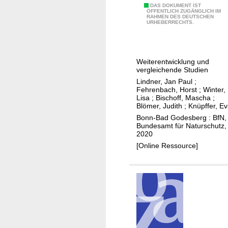
s
k
B
DAS DOKUMENT IST
A
h
e
ÖFFENTLICH ZUGÄNGLICH IM
a
RAHMEN DES DEUTSCHEN
i
s
a
e
URHEBERRECHTS.
u
o
p
n
f
d
e
d
d
i
k
d
i
Weiterentwicklung und
v
t
e
vergleichende Studien
e
e
e
r
Lindner, Jan Paul
;
U
r
Fehrenbach, Horst
;
Winter,
d
F
m
Lisa
;
Bischoff, Mascha
;
s
e
i
s
Blömer, Judith
;
Knüpffer, E
i
r
s
e
Bonn-Bad Godesberg : BfN,
t
V
Bundesamt für Naturschutz,
c
t
2020
ä
e
h
z
[Online Ressource]
t
r
f
u
i
g
a
n
n
a
u
g
Ö
b
n
d
k
e
a
e
o
p
s
b
r
l