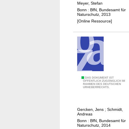
l
Meyer, Stefan
d
Bonn : BfN, Bundesamt für
Naturschutz, 2013
k
[Online Ressource]
r
a
u
t
s
c
h
u
t
A
DAS DOKUMENT IST
ÖFFENTLICH ZUGÄNGLICH IM
z
RAHMEN DES DEUTSCHEN
k
URHEBERRECHTS.
-
t
e
u
i
e
n
Gercken, Jens
;
Schmidt,
l
Andreas
e
l
Bonn : BfN, Bundesamt für
B
e
Naturschutz, 2014