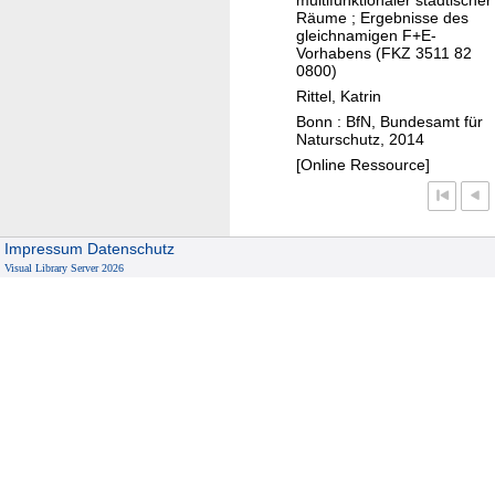
A
d
a
Räume ; Ergebnisse des
v
n
e
gleichnamigen F+E-
t
e
p
Vorhabens (FKZ 3511 82
s
ü
r
0800)
a
l
r
T
Rittel, Katrin
s
ä
l
i
Bonn : BfN, Bundesamt für
s
n
Naturschutz, 2014
i
e
u
d
[Online Ressource]
c
r
n
e
h
e
g
r
,
u
a
ü
g
n
Impressum
Datenschutz
n
b
e
Visual Library Server 2026
d
d
e
s
P
e
r
u
f
n
g
n
l
K
r
d
a
l
e
n
i
i
z
m
f
e
a
e
n
w