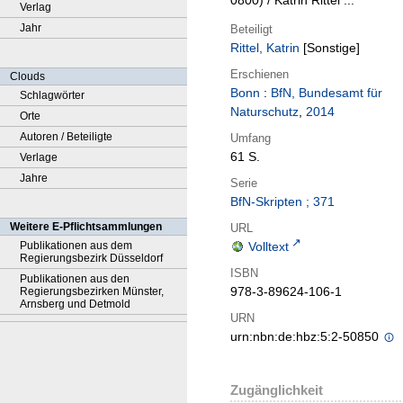
0800) / Katrin Rittel ...
Verlag
Jahr
Beteiligt
Rittel, Katrin
[Sonstige]
Erschienen
Clouds
Bonn
:
BfN, Bundesamt für
Schlagwörter
Naturschutz
,
2014
Orte
Autoren / Beteiligte
Umfang
61 S.
Verlage
Jahre
Serie
BfN-Skripten ; 371
Weitere E-Pflichtsammlungen
URL
Publikationen aus dem
Volltext
Regierungsbezirk Düsseldorf
ISBN
Publikationen aus den
978-3-89624-106-1
Regierungsbezirken Münster,
Arnsberg und Detmold
URN
urn:nbn:de:hbz:5:2-50850
Zugänglichkeit