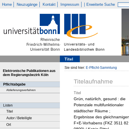
Home
Neuzugänge
Kontakt
Impressum
Erweiterte Suche
Titel
Sie sind hier:
E-Pflicht-Sammlung
Elektronische Publikationen aus
dem Regierungsbezirk Köln
Titelaufnahme
Pflichtabgabe
Ablieferungsverfahren
Titel
Grün, natürlich, gesund : die
Potenziale multifunktionaler
Listen
städtischer Räume ;
Titel
Ergebnisse des gleichnamige
Autor / Beteiligte
F+E-Vorhabens (FKZ 3511 82
Ort