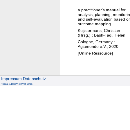
g
a practitioner's manual for
i
analysis, planning, monitori
n
and self-evaluation based o
outcome mapping
g
Kuijstermans, Christian
o
(Hrsg.)
;
Bash-Taqi, Helen
u
Cologne, Germany :
t
Agiamondo e.V., 2020
c
[Online Ressource]
o
m
e
s
Impressum
Datenschutz
Visual Library Server 2026