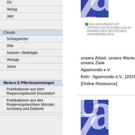
Ort
Verlag
Jahr
G
DAS DOKUMENT IST
ÖFFENTLICH ZUGÄNGLICH IM
RAHMEN DES DEUTSCHEN
e
Clouds
URHEBERRECHTS.
m
Schlagwörter
e
Orte
i
Autoren / Beteiligte
unsere Arbeit, unsere Werte
n
Verlage
unsere Ziele
s
Jahre
Agiamondo e.V.
a
Köln : Agiamondo e.V., [201
m
Weitere E-Pflichtsammlungen
[Online Ressource]
h
Publikationen aus dem
Regierungsbezirk Düsseldorf
a
Publikationen aus den
n
Regierungsbezirken Münster,
d
Arnsberg und Detmold
e
l
n