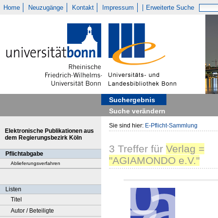
Home
Neuzugänge
Kontakt
Impressum
Erweiterte Suche
Suchergebnis
Suche verändern
Sie sind hier:
E-Pflicht-Sammlung
Elektronische Publikationen aus
dem Regierungsbezirk Köln
3
Treffer
für
Verlag =
Pflichtabgabe
"AGIAMONDO e.V."
Ablieferungsverfahren
Listen
Titel
Autor / Beteiligte