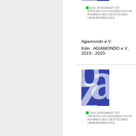
.
F
J
DAS DOKUMENT IST
ÖFFENTLICH ZUGÄNGLICH IM
ü
RAHMEN DES DEUTSCHEN
a
URHEBERRECHTS.
r
h
E
r
I
e
Agiamondo e.V.
N
s
Köln : AGIAMONDO e.V.,
E
b
2019-, 2020-
W
e
e
r
l
i
t
c
.
h
t
.
.
.
M
DAS DOKUMENT IST
ÖFFENTLICH ZUGÄNGLICH IM
RAHMEN DES DEUTSCHEN
a
URHEBERRECHTS.
n
a