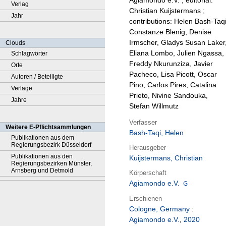
Agiamondo e.V. ; editorial:
Verlag
Christian Kuijstermans ;
Jahr
contributions: Helen Bash-Taqi
Constanze Blenig, Denise
Irmscher, Gladys Susan Laker
Clouds
Eliana Lombo, Julien Ngassa,
Schlagwörter
Freddy Nkurunziza, Javier
Orte
Pacheco, Lisa Picott, Oscar
Autoren / Beteiligte
Pino, Carlos Pires, Catalina
Verlage
Prieto, Nivine Sandouka,
Jahre
Stefan Willmutz
Verfasser
Weitere E-Pflichtsammlungen
Bash-Taqi, Helen
Publikationen aus dem
Regierungsbezirk Düsseldorf
Herausgeber
Publikationen aus den
Kuijstermans, Christian
Regierungsbezirken Münster,
Arnsberg und Detmold
Körperschaft
Agiamondo e.V.
Erschienen
Cologne, Germany
:
Agiamondo e.V.
,
2020