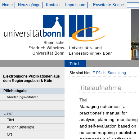
Home
Neuzugänge
Kontakt
Impressum
Erweiterte Suche
Titel
Sie sind hier:
E-Pflicht-Sammlung
Elektronische Publikationen aus
dem Regierungsbezirk Köln
Titelaufnahme
Pflichtabgabe
Ablieferungsverfahren
Titel
Managing outcomes : a
practitioner's manual for
Listen
analysis, planning, monitoring
Titel
and self-evaluation based on
Autor / Beteiligte
outcome mapping / publisher:
Ort