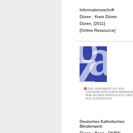
b
Informationsschrift
o
Düren
;
Kreis Düren
t
Düren, [2011]
e
[Online Ressource]
i
n
S
t
a
d
t
u
n
A
DAS DOKUMENT IST AUS
LIZENZRECHTLICHEN GRÜNDEN
d
NUR AN DEN SERVICE-PCS DER
r
ULB ZUGÄNGLICH.
K
b
r
e
e
i
i
Deutsches Katholisches
t
Blindenwerk
s
s