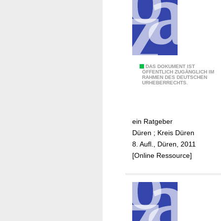
h
e
n
d
i
n
A
DAS DOKUMENT IST
ÖFFENTLICH ZUGÄNGLICH IM
S
RAHMEN DES DEUTSCHEN
l
URHEBERRECHTS.
t
l
a
e
d
i
t
ein Ratgeber
n
u
Düren
;
Kreis Düren
e
n
8. Aufl., Düren, 2011
r
d
[Online Ressource]
z
K
i
r
e
e
h
i
e
s
n