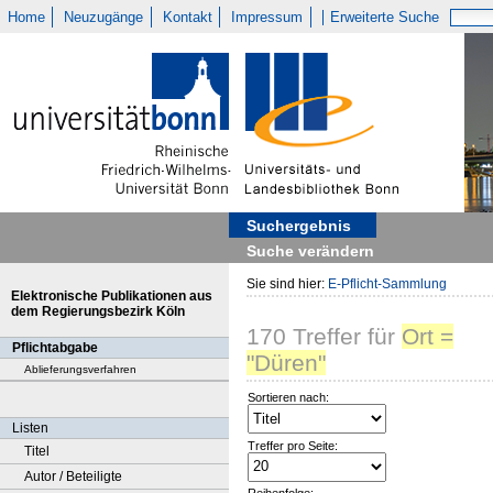
Home
Neuzugänge
Kontakt
Impressum
Erweiterte Suche
Suchergebnis
Suche verändern
Sie sind hier:
E-Pflicht-Sammlung
Elektronische Publikationen aus
dem Regierungsbezirk Köln
170
Treffer
für
Ort =
Pflichtabgabe
"Düren"
Ablieferungsverfahren
Sortieren nach:
Listen
Treffer pro Seite:
Titel
Autor / Beteiligte
Reihenfolge: