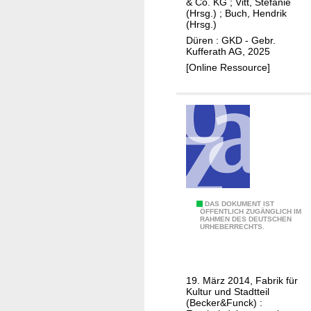
& Co. KG
;
Vitt, Stefanie
5
(Hrsg.)
;
Buch, Hendrik
(Hrsg.)
Düren : GKD - Gebr.
Kufferath AG, 2025
[Online Ressource]
"
DAS DOKUMENT IST
ÖFFENTLICH ZUGÄNGLICH IM
RAHMEN DES DEUTSCHEN
3
URHEBERRECHTS.
.
D
ü
19. März 2014, Fabrik für
r
Kultur und Stadtteil
e
(Becker&Funck) :