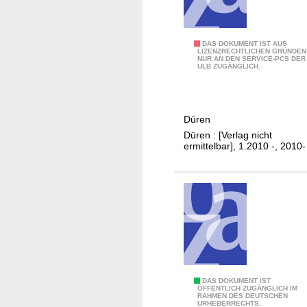
D
d
ü
i
r
n
A
DAS DOKUMENT IST AUS
e
LIZENZRECHTLICHEN GRÜNDEN
S
NUR AN DEN SERVICE-PCS DER
m
n
ULB ZUGÄNGLICH.
t
t
a
s
d
b
t
Düren
l
u
Düren : [Verlag nicht
a
ermittelbar], 1.2010 -, 2010-
n
t
d
t
K
d
r
e
e
r
i
S
s
t
D
a
ü
d
D
DAS DOKUMENT IST
ÖFFENTLICH ZUGÄNGLICH IM
r
t
RAHMEN DES DEUTSCHEN
a
URHEBERRECHTS.