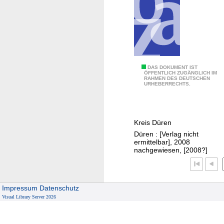
n
s
t
i
t
u
B
DAS DOKUMENT IST
t
ÖFFENTLICH ZUGÄNGLICH IM
RAHMEN DES DEUTSCHEN
e
i
URHEBERRECHTS.
r
o
i
n
c
e
Kreis Düren
h
n
Düren : [Verlag nicht
t
S
ermittelbar], 2008
ü
nachgewiesen, [2008?]
t
b
a
e
d
r
t
Impressum
Datenschutz
d
-
Visual Library Server 2026
i
u
e
n