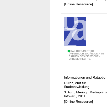
r
[Online Ressource]
e
i
s
D
ü
r
e
n
B
DAS DOKUMENT IST
ÖFFENTLICH ZUGÄNGLICH IM
RAHMEN DES DEUTSCHEN
a
URHEBERRECHTS.
u
e
n
Informationen und Ratgeber
i
Düren, Amt für
n
Stadtentwicklung
D
3. Aufl., Mering : Mediaprint-
ü
Infoverl., 2011
r
[Online Ressource]