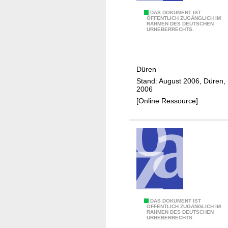
m
n
i
K
B
DAS DOKUMENT IST
f
ÖFFENTLICH ZUGÄNGLICH IM
v
r
RAHMEN DES DEUTSCHEN
a
t
URHEBERRECHTS.
i
e
r
t
i
r
ä
s
i
t
Düren
D
e
s
Stand: August 2006, Düren,
ü
r
2006
-
r
e
[Online Ressource]
S
e
f
y
n
r
n
e
d
i
r
e
o
s
m
D
A
ü
D
r
B
DAS DOKUMENT IST
ÖFFENTLICH ZUGÄNGLICH IM
(
e
RAHMEN DES DEUTSCHEN
a
URHEBERRECHTS.
H
n
u