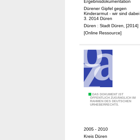
Ergebnisdokumentation
n
Dürener Gipfel gegen
e
Kinderarmut - wir sind dabei
r
3. 2014 Düren
G
Düren : Stadt Düren, [2014]
i
[Online Ressource]
p
f
e
l
g
e
g
e
5
DAS DOKUMENT IST
n
ÖFFENTLICH ZUGÄNGLICH IM
RAHMEN DES DEUTSCHEN
J
K
URHEBERRECHTS.
a
i
h
n
r
d
2005 - 2010
e
e
Kreis Düren
M