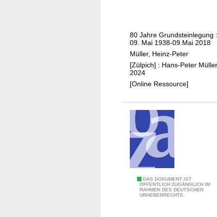
e
D
s
n
ü
A
r
m
80 Jahre Grundsteinlegung 
e
t
09. Mai 1938-09.Mai 2018
n
s
Müller, Heinz-Peter
g
[Zülpich] : Hans-Peter Müller
e
2024
r
[Online Ressource]
i
c
h
t
i
n
D
ü
A
DAS DOKUMENT IST
r
ÖFFENTLICH ZUGÄNGLICH IM
RAHMEN DES DEUTSCHEN
n
e
URHEBERRECHTS.
g
n
e