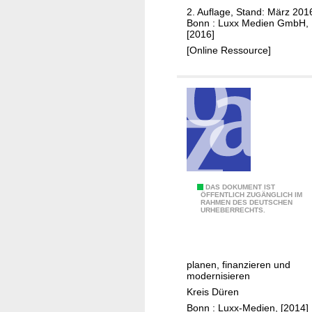
e
m
2. Auflage, Stand: März 201
i
K
Bonn : Luxx Medien GmbH,
[2016]
s
r
[Online Ressource]
D
e
ü
i
r
s
e
D
n
ü
r
e
n
B
DAS DOKUMENT IST
ÖFFENTLICH ZUGÄNGLICH IM
RAHMEN DES DEUTSCHEN
a
URHEBERRECHTS.
u
e
n
planen, finanzieren und
i
modernisieren
m
Kreis Düren
K
Bonn : Luxx-Medien, [2014]