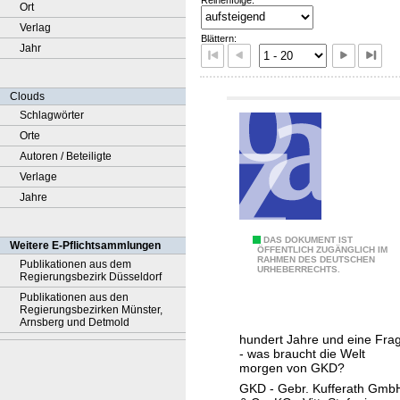
Ort
Verlag
Blättern:
Jahr
Clouds
Schlagwörter
Orte
Autoren / Beteiligte
Verlage
Jahre
1
DAS DOKUMENT IST
Weitere E-Pflichtsammlungen
ÖFFENTLICH ZUGÄNGLICH IM
RAHMEN DES DEUTSCHEN
9
Publikationen aus dem
URHEBERRECHTS.
Regierungsbezirk Düsseldorf
2
Publikationen aus den
5
Regierungsbezirken Münster,
Arnsberg und Detmold
-
hundert Jahre und eine Fra
2
- was braucht die Welt
0
morgen von GKD?
2
GKD - Gebr. Kufferath Gmb