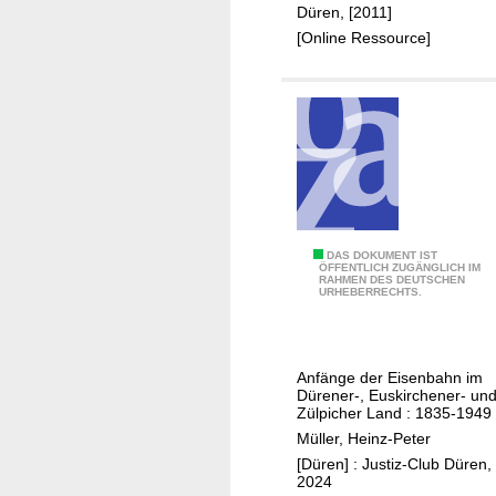
r
Düren, [2011]
i
a
[Online Ressource]
g
r
r
m
a
u
t
t
i
-
o
w
n
i
s
r
b
s
A
DAS DOKUMENT IST
ÖFFENTLICH ZUGÄNGLICH IM
e
i
RAHMEN DES DEUTSCHEN
b
URHEBERRECHTS.
a
n
e
u
d
n
f
d
t
t
Anfänge der Eisenbahn im
a
e
Dürener-, Euskirchener- un
r
b
u
Zülpicher Land : 1835-1949
a
e
e
Müller, Heinz-Peter
g
i
r
[Düren] : Justiz-Club Düren,
t
"
2024
E