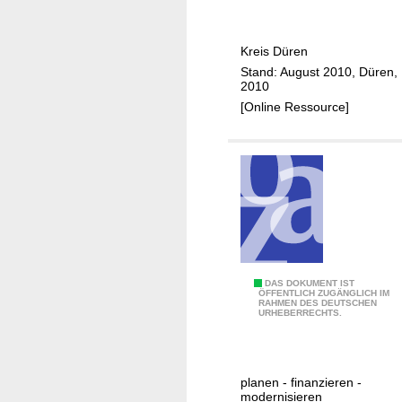
)
-
e
S
g
n
Kreis Düren
e
i
Stand: August 2010, Düren,
m
m
2010
e
A
[Online Ressource]
i
u
n
ß
s
e
a
n
m
b
W
e
e
r
g
e
e
i
B
DAS DOKUMENT IST
ÖFFENTLICH ZUGÄNGLICH IM
g
c
RAHMEN DES DEUTSCHEN
a
URHEBERRECHTS.
e
h
u
h
/
e
e
K
n
planen - finanzieren -
n
r
i
modernisieren