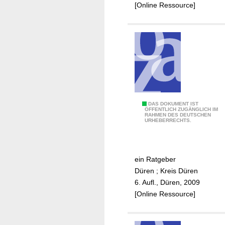
e
[Online Ressource]
i
K
s
r
e
e
n
i
b
s
a
D
h
ü
n
r
A
DAS DOKUMENT IST
e
ÖFFENTLICH ZUGÄNGLICH IM
RAHMEN DES DEUTSCHEN
l
n
URHEBERRECHTS.
l
e
i
ein Ratgeber
n
Düren
;
Kreis Düren
e
6. Aufl., Düren, 2009
r
[Online Ressource]
z
i
e