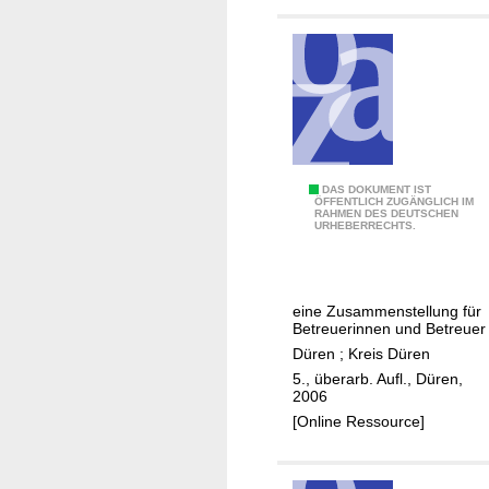
e
n
B
DAS DOKUMENT IST
ÖFFENTLICH ZUGÄNGLICH IM
RAHMEN DES DEUTSCHEN
e
URHEBERRECHTS.
h
ö
r
eine Zusammenstellung für
d
Betreuerinnen und Betreuer
e
Düren
;
Kreis Düren
n
5., überarb. Aufl., Düren,
u
2006
n
[Online Ressource]
d
I