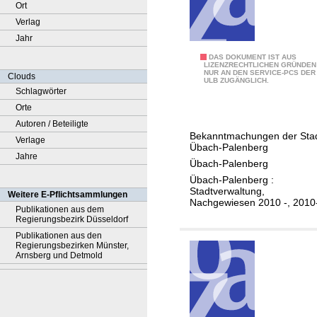
Ort
Verlag
Jahr
A
DAS DOKUMENT IST AUS
LIZENZRECHTLICHEN GRÜNDEN
NUR AN DEN SERVICE-PCS DER
m
Clouds
ULB ZUGÄNGLICH.
t
Schlagwörter
s
Orte
b
Autoren / Beteiligte
Bekanntmachungen der Sta
l
Verlage
Übach-Palenberg
a
Jahre
Übach-Palenberg
t
Übach-Palenberg :
t
Stadtverwaltung,
Weitere E-Pflichtsammlungen
Nachgewiesen 2010 -, 2010
d
Publikationen aus dem
Regierungsbezirk Düsseldorf
e
Publikationen aus den
r
Regierungsbezirken Münster,
S
Arnsberg und Detmold
t
a
d