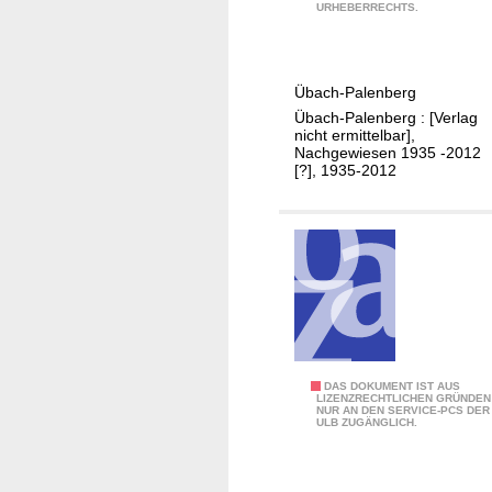
a
a
URHEBERRECHTS.
h
m
r
S
e
o
Übach-Palenberg
s
n
Übach-Palenberg : [Verlag
r
n
nicht ermittelbar],
ü
Nachgewiesen 1935 -2012
t
[?], 1935-2012
c
a
k
g
b
/
l
A
i
u
c
s
k
g
/
a
Ü
b
S
DAS DOKUMENT IST AUS
LIZENZRECHTLICHEN GRÜNDEN
b
e
NUR AN DEN SERVICE-PCS DER
u
ULB ZUGÄNGLICH.
a
K
p
c
1
e
h
-