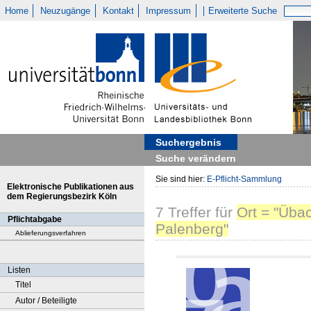
Home
Neuzugänge
Kontakt
Impressum
Erweiterte Suche
Suchergebnis
Suche verändern
Sie sind hier:
E-Pflicht-Sammlung
Elektronische Publikationen aus
dem Regierungsbezirk Köln
7
Treffer
für
Ort = "Üba
Pflichtabgabe
Palenberg"
Ablieferungsverfahren
Listen
Titel
Autor / Beteiligte