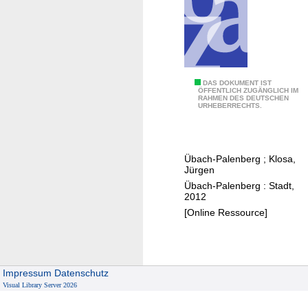
b
e
r
g
:
.
W
DAS DOKUMENT IST
ÖFFENTLICH ZUGÄNGLICH IM
.
RAHMEN DES DEUTSCHEN
a
URHEBERRECHTS.
.
h
j
l
e
e
Übach-Palenberg
;
Klosa,
t
r
Jürgen
z
g
Übach-Palenberg : Stadt,
t
e
2012
m
b
[Online Ressource]
ü
n
s
i
s
s
Impressum
Datenschutz
e
s
Visual Library Server 2026
n
e
w
a