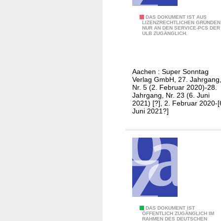
t
Ü
H
DAS DOKUMENT IST AUS
LIZENZRECHTLICHEN GRÜNDEN
b
NUR AN DEN SERVICE-PCS DER
e
ULB ZUGÄNGLICH.
a
i
c
n
h
s
-
Aachen : Super Sonntag
b
Verlag GmbH, 27. Jahrgang
P
e
Nr. 5 (2. Februar 2020)-28.
a
Jahrgang, Nr. 23 (6. Juni
r
2021) [?], 2. Februar 2020-[
l
g
Juni 2021?]
e
e
n
r
b
Z
e
e
r
i
g
t
u
n
J
DAS DOKUMENT IST
g
ÖFFENTLICH ZUGÄNGLICH IM
RAHMEN DES DEUTSCHEN