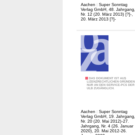
r
-
5
Aachen : Super Sonntag
M
Verlag GmbH, 48. Jahrgang
P
3
i
Nr. 12 (20. März 2013) [?]-,
a
1
20. März 2013 [?]-
t
l
t
e
w
n
o
b
c
e
h
r
/
g
A
u
S
DAS DOKUMENT IST AUS
LIZENZRECHTLICHEN GRÜNDEN
s
NUR AN DEN SERVICE-PCS DER
u
ULB ZUGÄNGLICH.
g
p
a
e
b
r
e
Aachen : Super Sonntag
S
Verlag GmbH, 19. Jahrgang
B
o
Nr. 20 (20. Mai 2012)-27.
1
Jahrgang, Nr. 4 (26. Januar
n
2020), 20. Mai 2012-26.
-