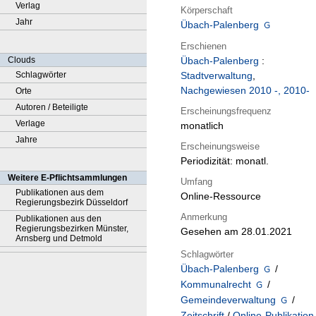
Verlag
Körperschaft
Jahr
Übach-Palenberg
Erschienen
Clouds
Übach-Palenberg
:
Schlagwörter
Stadtverwaltung
,
Nachgewiesen 2010 -, 2010-
Orte
Autoren / Beteiligte
Erscheinungsfrequenz
Verlage
monatlich
Jahre
Erscheinungsweise
Periodizität: monatl.
Weitere E-Pflichtsammlungen
Umfang
Publikationen aus dem
Online-Ressource
Regierungsbezirk Düsseldorf
Anmerkung
Publikationen aus den
Regierungsbezirken Münster,
Gesehen am 28.01.2021
Arnsberg und Detmold
Schlagwörter
Übach-Palenberg
/
Kommunalrecht
/
Gemeindeverwaltung
/
Zeitschrift
/
Online-Publikation