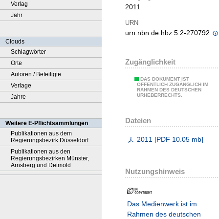
Verlag
2011
Jahr
URN
urn:nbn:de:hbz:5:2-270792
Clouds
Schlagwörter
Zugänglichkeit
Orte
Autoren / Beteiligte
DAS DOKUMENT IST
ÖFFENTLICH ZUGÄNGLICH IM
Verlage
RAHMEN DES DEUTSCHEN
URHEBERRECHTS.
Jahre
Dateien
Weitere E-Pflichtsammlungen
Publikationen aus dem
2011
[
PDF
10.05 mb
]
Regierungsbezirk Düsseldorf
Publikationen aus den
Regierungsbezirken Münster,
Arnsberg und Detmold
Nutzungshinweis
Das Medienwerk ist im
Rahmen des deutschen