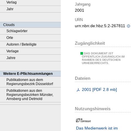
Verlag
Jahrgang
Jahr
2001
URN
Clouds
urn:nbn:de:hbz:5:2-267811
Schlagwörter
Orte
Zugänglichkeit
Autoren / Beteiligte
Verlage
DAS DOKUMENT IST
ÖFFENTLICH ZUGÄNGLICH IM
Jahre
RAHMEN DES DEUTSCHEN
URHEBERRECHTS.
Weitere E-Pflichtsammlungen
Dateien
Publikationen aus dem
Regierungsbezirk Düsseldorf
2001
[
PDF
2.8 mb
]
Publikationen aus den
Regierungsbezirken Münster,
Arnsberg und Detmold
Nutzungshinweis
Das Medienwerk ist im