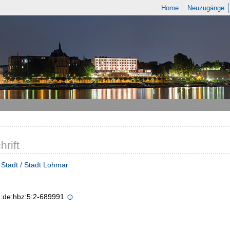
Home
Neuzugänge
hrift
Stadt / Stadt Lohmar
n:de:hbz:5:2-689991