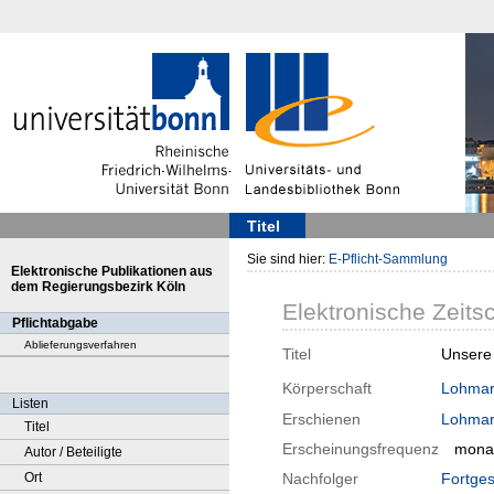
Titel
Sie sind hier:
E-Pflicht-Sammlung
Elektronische Publikationen aus
dem Regierungsbezirk Köln
Elektronische Zeitsc
Pflichtabgabe
Ablieferungsverfahren
Titel
Unsere 
Körperschaft
Lohma
Listen
Erschienen
Lohma
Titel
Erscheinungsfrequenz
monat
Autor / Beteiligte
Ort
Nachfolger
Fortges