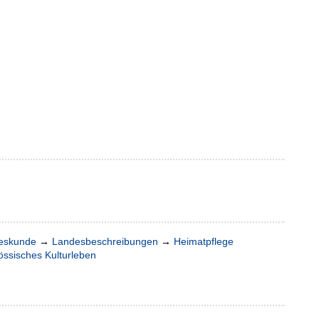
deskunde
→
Landesbeschreibungen
→
Heimatpflege
össisches Kulturleben