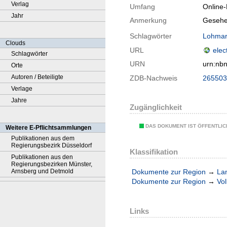
Verlag
Umfang
Online
Jahr
Anmerkung
Gesehe
Schlagwörter
Lohma
Clouds
URL
elec
Schlagwörter
URN
urn:nb
Orte
Autoren / Beteiligte
ZDB-Nachweis
265503
Verlage
Jahre
Zugänglichkeit
DAS DOKUMENT IST ÖFFENTLI
Weitere E-Pflichtsammlungen
Publikationen aus dem
Regierungsbezirk Düsseldorf
Klassifikation
Publikationen aus den
Regierungsbezirken Münster,
Dokumente zur Region
→
La
Arnsberg und Detmold
Dokumente zur Region
→
Vol
Links