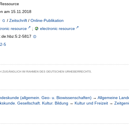
-Ressource
n am 15.11.2018
r
/
Zeitschrift
/
Online-Publikation
tronic resource
;
electronic resource
n:de:hbz:5:2-5817
2-5
CH ZUGÄNGLICH IM RAHMEN DES DEUTSCHEN URHEBERRECHTS.
ndeskunde (allgemein. Geo- u. Biowissenschaften)
→
Allgemeine Lan
kskunde. Gesellschaft. Kultur. Bildung
→
Kultur und Freizeit
→
Zeitgen