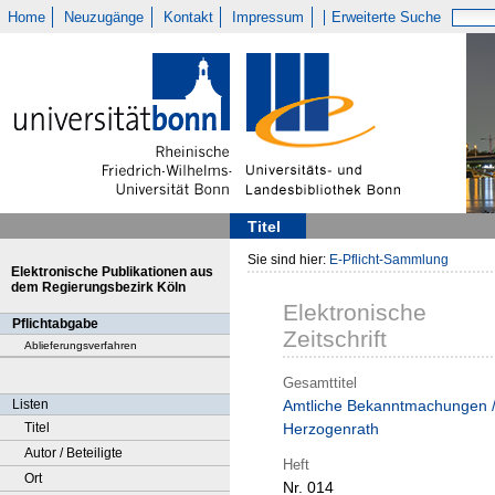
Home
Neuzugänge
Kontakt
Impressum
Erweiterte Suche
Titel
Sie sind hier:
E-Pflicht-Sammlung
Elektronische Publikationen aus
dem Regierungsbezirk Köln
Elektronische
Pflichtabgabe
Zeitschrift
Ablieferungsverfahren
Gesamttitel
Listen
Amtliche Bekanntmachungen 
Titel
Herzogenrath
Autor / Beteiligte
Heft
Ort
Nr. 014