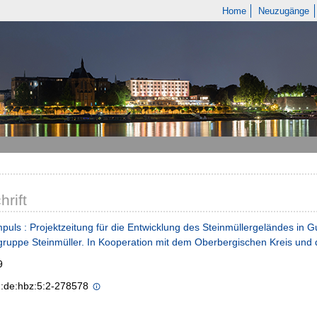
Home
Neuzugänge
hrift
mpuls : Projektzeitung für die Entwicklung des Steinmüllergeländes i
gruppe Steinmüller. In Kooperation mit dem Oberbergischen Kreis und
9
n:de:hbz:5:2-278578