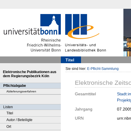
Titel
Sie sind hier:
E-Pflicht-Sammlung
Elektronische Publikationen aus
dem Regierungsbezirk Köln
Elektronische Zeitsc
Pflichtabgabe
Ablieferungsverfahren
Gesamttitel
Stadt:i
Projekt
Listen
Jahrgang
07.200
Titel
URN
urn:nb
Autor / Beteiligte
Ort