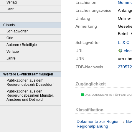
Erschienen
Gumme
Verlag
Jahr
Erscheinungsweise
Anfangs 
Umfang
Online
Clouds
Anmerkung
Gesehe
Schlagwörter
Beteil.
Orte
Schlagwörter
L. & C.
Autoren / Beteiligte
URL
elec
Verlage
Jahre
URN
urn:nb
ZDB-Nachweis
270572
Weitere E-Pflichtsammlungen
Publikationen aus dem
Zugänglichkeit
Regierungsbezirk Düsseldorf
Publikationen aus den
DAS DOKUMENT IST ÖFFENTLI
Regierungsbezirken Münster,
Arnsberg und Detmold
Klassifikation
Dokumente zur Region
→
Be
Regionalplanung