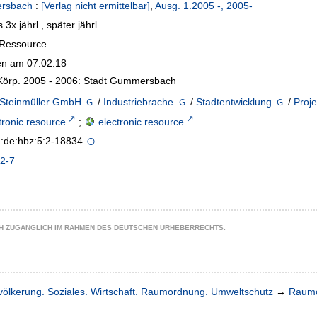
rsbach
:
[Verlag nicht ermittelbar]
,
Ausg. 1.2005 -, 2005-
3x jährl., später jährl.
-Ressource
n am 07.02.18
 Körp. 2005 - 2006: Stadt Gummersbach
 Steinmüller GmbH
/
Industriebrache
/
Stadtentwicklung
/
Proje
tronic resource
;
electronic resource
n:de:hbz:5:2-18834
2-7
CH ZUGÄNGLICH IM RAHMEN DES DEUTSCHEN URHEBERRECHTS.
völkerung. Soziales. Wirtschaft. Raumordnung. Umweltschutz
→
Raumo