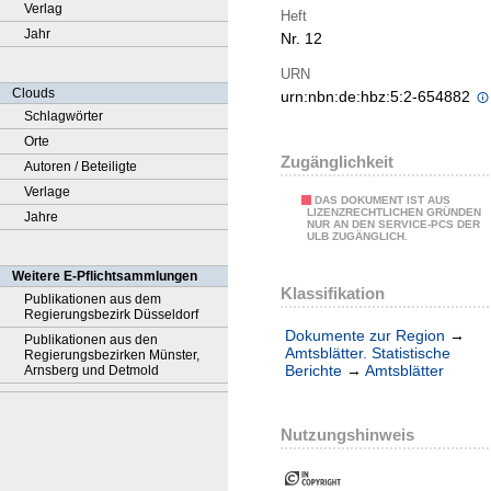
Verlag
Heft
Jahr
Nr. 12
URN
Clouds
urn:nbn:de:hbz:5:2-654882
Schlagwörter
Orte
Zugänglichkeit
Autoren / Beteiligte
Verlage
DAS DOKUMENT IST AUS
LIZENZRECHTLICHEN GRÜNDEN
Jahre
NUR AN DEN SERVICE-PCS DER
ULB ZUGÄNGLICH.
Weitere E-Pflichtsammlungen
Klassifikation
Publikationen aus dem
Regierungsbezirk Düsseldorf
Dokumente zur Region
→
Publikationen aus den
Amtsblätter. Statistische
Regierungsbezirken Münster,
Berichte
→
Amtsblätter
Arnsberg und Detmold
Nutzungshinweis