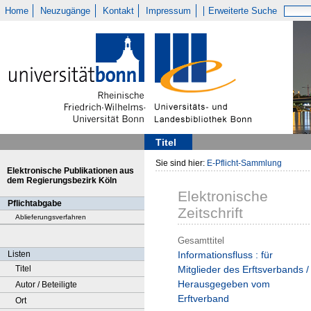
Home
Neuzugänge
Kontakt
Impressum
Erweiterte Suche
Titel
Sie sind hier:
E-Pflicht-Sammlung
Elektronische Publikationen aus
dem Regierungsbezirk Köln
Elektronische
Pflichtabgabe
Zeitschrift
Ablieferungsverfahren
Gesamttitel
Listen
Informationsfluss : für
Titel
Mitglieder des Erftsverbands /
Herausgegeben vom
Autor / Beteiligte
Erftverband
Ort