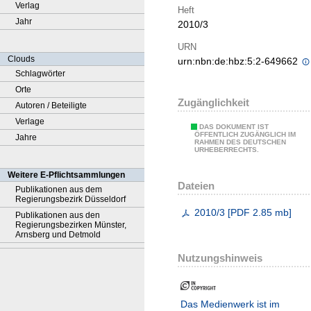
Verlag
Heft
Jahr
2010/3
URN
Clouds
urn:nbn:de:hbz:5:2-649662
Schlagwörter
Orte
Zugänglichkeit
Autoren / Beteiligte
Verlage
DAS DOKUMENT IST
ÖFFENTLICH ZUGÄNGLICH IM
Jahre
RAHMEN DES DEUTSCHEN
URHEBERRECHTS.
Weitere E-Pflichtsammlungen
Dateien
Publikationen aus dem
Regierungsbezirk Düsseldorf
2010/3
[
PDF
2.85 mb
]
Publikationen aus den
Regierungsbezirken Münster,
Arnsberg und Detmold
Nutzungshinweis
Das Medienwerk ist im