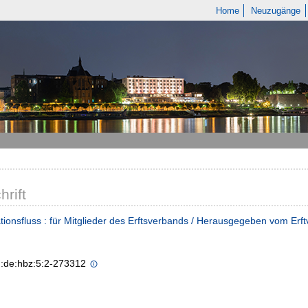
Home
Neuzugänge
hrift
tionsfluss : für Mitglieder des Erftsverbands / Herausgegeben vom Erf
n:de:hbz:5:2-273312