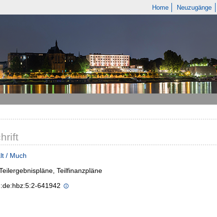
Home
Neuzugänge
hrift
lt / Much
- Teilergebnispläne, Teilfinanzpläne
n:de:hbz:5:2-641942