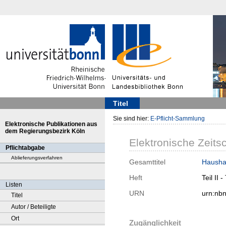
Titel
Sie sind hier:
E-Pflicht-Sammlung
Elektronische Publikationen aus
dem Regierungsbezirk Köln
Elektronische Zeitsc
Pflichtabgabe
Ablieferungsverfahren
Gesamttitel
Hausha
Heft
Teil II 
Listen
URN
urn:nb
Titel
Autor / Beteiligte
Ort
Zugänglichkeit