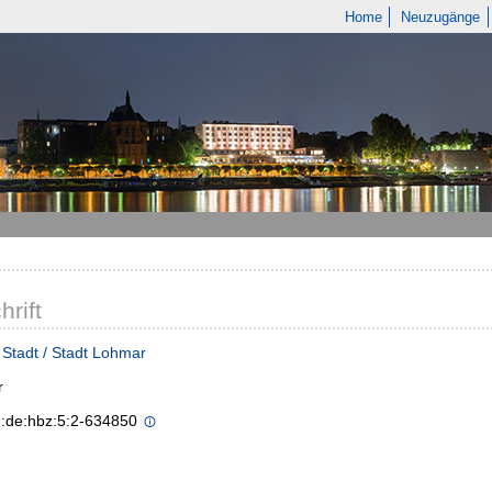
Home
Neuzugänge
hrift
Stadt / Stadt Lohmar
r
n:de:hbz:5:2-634850