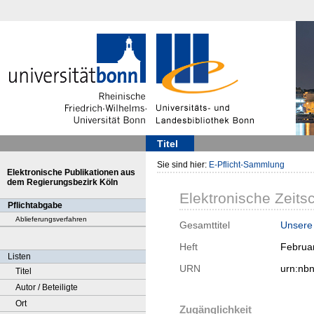
Titel
Sie sind hier:
E-Pflicht-Sammlung
Elektronische Publikationen aus
dem Regierungsbezirk Köln
Elektronische Zeitsc
Pflichtabgabe
Ablieferungsverfahren
Gesamttitel
Unsere 
Heft
Februa
Listen
URN
urn:nb
Titel
Autor / Beteiligte
Ort
Zugänglichkeit