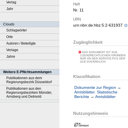
Verlag
Heft
Jahr
Nr. 11
URN
Clouds
urn:nbn:de:hbz:5:2-631937
Schlagwörter
Orte
Zugänglichkeit
Autoren / Beteiligte
Verlage
DAS DOKUMENT IST AUS
LIZENZRECHTLICHEN GRÜNDEN
Jahre
NUR AN DEN SERVICE-PCS DER
ULB ZUGÄNGLICH.
Weitere E-Pflichtsammlungen
Klassifikation
Publikationen aus dem
Regierungsbezirk Düsseldorf
Dokumente zur Region
→
Publikationen aus den
Amtsblätter. Statistische
Regierungsbezirken Münster,
Berichte
→
Amtsblätter
Arnsberg und Detmold
Nutzungshinweis