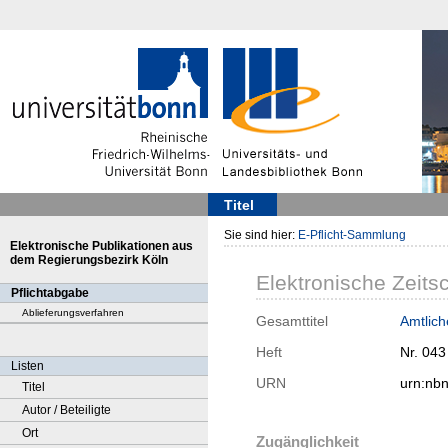
Titel
Sie sind hier:
E-Pflicht-Sammlung
Elektronische Publikationen aus
dem Regierungsbezirk Köln
Elektronische Zeitsc
Pflichtabgabe
Ablieferungsverfahren
Gesamttitel
Amtlic
Heft
Nr. 043
Listen
URN
urn:nb
Titel
Autor / Beteiligte
Ort
Zugänglichkeit