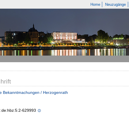
Home
Neuzugänge
hrift
he Bekanntmachungen / Herzogenrath
n:de:hbz:5:2-629993