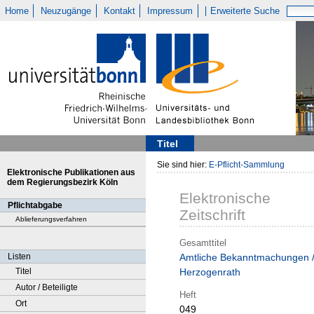
Home
Neuzugänge
Kontakt
Impressum
Erweiterte Suche
Titel
Sie sind hier:
E-Pflicht-Sammlung
Elektronische Publikationen aus
dem Regierungsbezirk Köln
Elektronische
Pflichtabgabe
Zeitschrift
Ablieferungsverfahren
Gesamttitel
Listen
Amtliche Bekanntmachungen 
Titel
Herzogenrath
Autor / Beteiligte
Heft
Ort
049