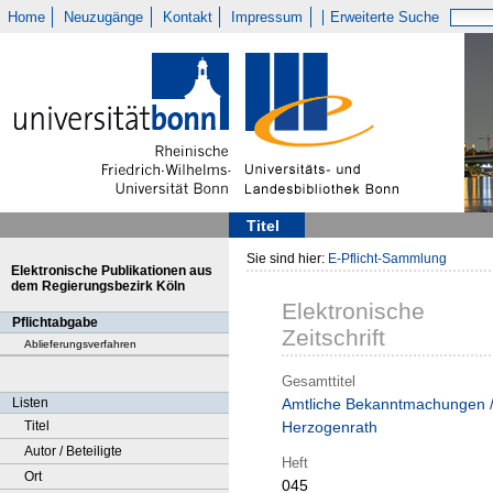
Home
Neuzugänge
Kontakt
Impressum
Erweiterte Suche
Titel
Sie sind hier:
E-Pflicht-Sammlung
Elektronische Publikationen aus
dem Regierungsbezirk Köln
Elektronische
Pflichtabgabe
Zeitschrift
Ablieferungsverfahren
Gesamttitel
Listen
Amtliche Bekanntmachungen 
Titel
Herzogenrath
Autor / Beteiligte
Heft
Ort
045