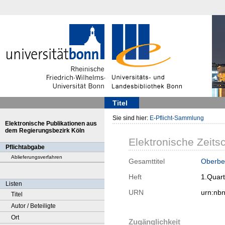
Titel
Sie sind hier:
E-Pflicht-Sammlung
Elektronische Publikationen aus
dem Regierungsbezirk Köln
Elektronische Zeitsc
Pflichtabgabe
Ablieferungsverfahren
Gesamttitel
Oberber
Heft
1.Quart
Listen
URN
urn:nb
Titel
Autor / Beteiligte
Ort
Zugänglichkeit