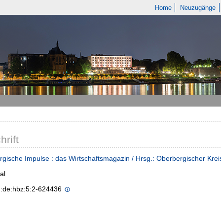
Home
Neuzugänge
hrift
gische Impulse : das Wirtschaftsmagazin / Hrsg.: Oberbergischer Kreis
al
n:de:hbz:5:2-624436