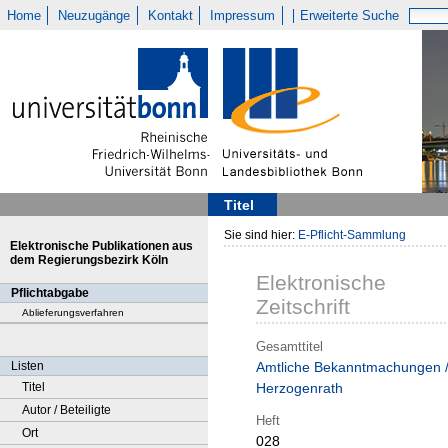
Home
Neuzugänge
Kontakt
Impressum
Erweiterte Suche
Titel
Sie sind hier:
E-Pflicht-Sammlung
Elektronische Publikationen aus
dem Regierungsbezirk Köln
Elektronische
Pflichtabgabe
Zeitschrift
Ablieferungsverfahren
Gesamttitel
Listen
Amtliche Bekanntmachungen 
Titel
Herzogenrath
Autor / Beteiligte
Heft
Ort
028