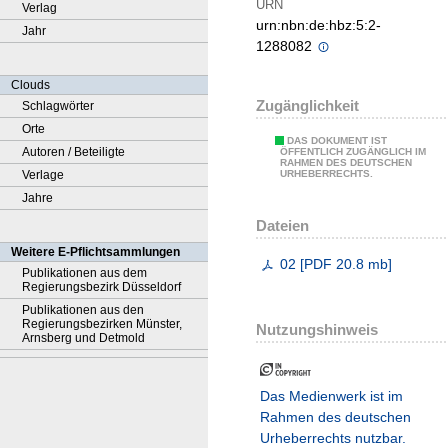
URN
Verlag
urn:nbn:de:hbz:5:2-
Jahr
1288082
Clouds
Zugänglichkeit
Schlagwörter
Orte
DAS DOKUMENT IST
Autoren / Beteiligte
ÖFFENTLICH ZUGÄNGLICH IM
RAHMEN DES DEUTSCHEN
Verlage
URHEBERRECHTS.
Jahre
Dateien
Weitere E-Pflichtsammlungen
02
[
PDF
20.8 mb
]
Publikationen aus dem
Regierungsbezirk Düsseldorf
Publikationen aus den
Regierungsbezirken Münster,
Nutzungshinweis
Arnsberg und Detmold
Das Medienwerk ist im
Rahmen des deutschen
Urheberrechts nutzbar.