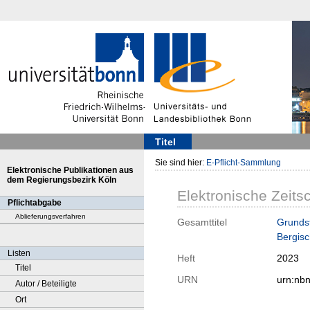
Titel
Sie sind hier:
E-Pflicht-Sammlung
Elektronische Publikationen aus
dem Regierungsbezirk Köln
Elektronische Zeitsc
Pflichtabgabe
Ablieferungsverfahren
Gesamttitel
Grundst
Bergisc
Listen
Heft
2023
Titel
URN
urn:nb
Autor / Beteiligte
Ort