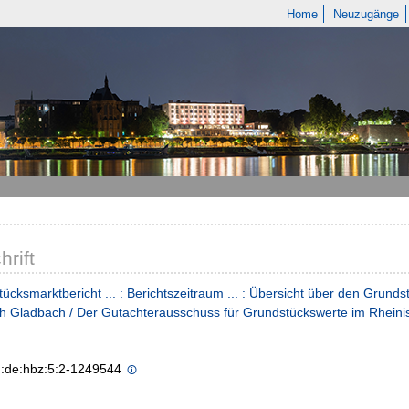
Home
Neuzugänge
hrift
ücksmarktbericht ... : Berichtszeitraum ... : Übersicht über den Grund
h Gladbach / Der Gutachterausschuss für Grundstückswerte im Rheini
n:de:hbz:5:2-1249544